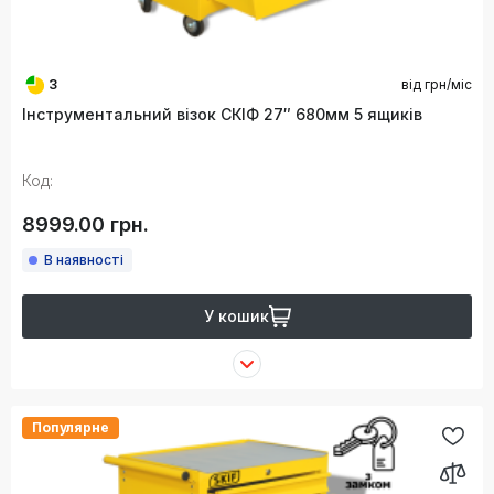
3
від
грн/міс
Інструментальний візок СКІФ 27″ 680мм 5 ящиків
Код:
8999.00 грн.
В наявності
У кошик
Популярне