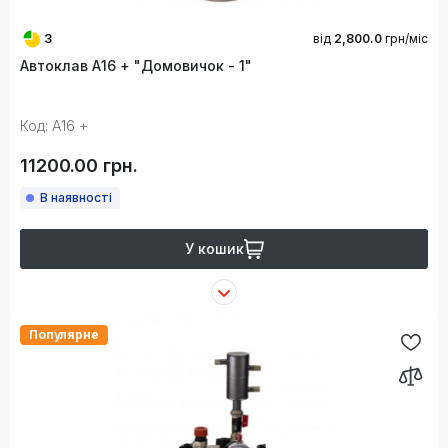
3
від
2,800.0
грн/міс
Автоклав А16 + "Домовичок - 1"
Код: А16 +
11200.00 грн.
В наявності
У кошик
Популярне