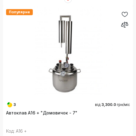
Популярне
3
від
3,300.0
грн/міс
Автоклав А16 + "Домовичок - 7"
Код: А16 +