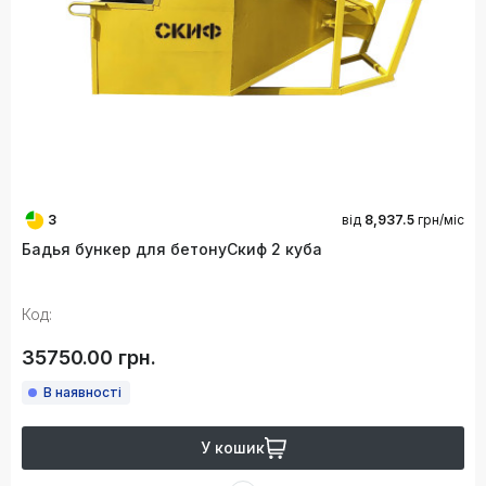
3
від
8,937.5
грн/міс
Бадья бункер для бетонуСкиф 2 куба
Код:
35750.00 грн.
В наявності
У кошик