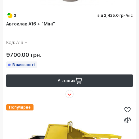
3
від
2,425.0
грн/міс
Автоклав А16 + "Міні"
Код: А16 +
9700.00 грн.
В наявності
У кошик
Популярне