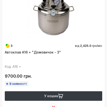
3
від
2,425.0
грн/міс
Автоклав А16 + "Домовичок - 3"
Код: А16 +
9700.00 грн.
В наявності
У кошик