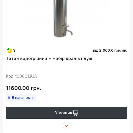
3
від
2,900.0
грн/міс
Титан водогрійний + Набір кранів і душ
Код: t000013UA
11600.00 грн.
В наявності
У кошик