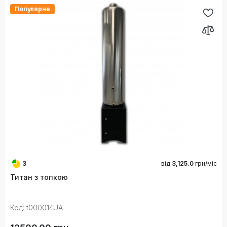
Популярне
3
від
3,125.0
грн/міс
Титан з топкою
Код: t000014UA