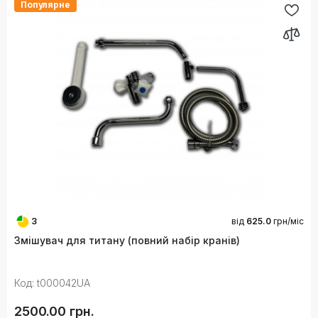
Популярне
3
від
625.0
грн/міс
Змішувач для титану (повний набір кранів)
Код: t000042UA
2500.00 грн.