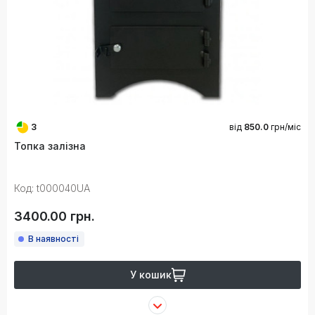
3
від
850.0
грн/міс
Топка залізна
Код: t000040UA
3400.00 грн.
В наявності
У кошик