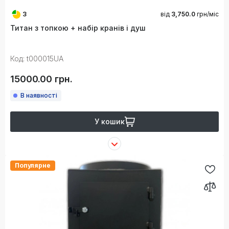
3
від
3,750.0
грн/міс
Титан з топкою + набір кранів і душ
Код: t000015UA
15000.00 грн.
В наявності
У кошик
Популярне