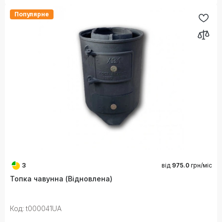
Популярне
3
від
975.0
грн/міс
Топка чавунна (Відновлена)
Код: t000041UA