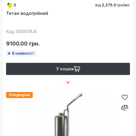
3
від
2,275.0
грн/міс
Титан водогрійний
Код: t000011UA
9100.00 грн.
В наявності
У кошик
Популярне