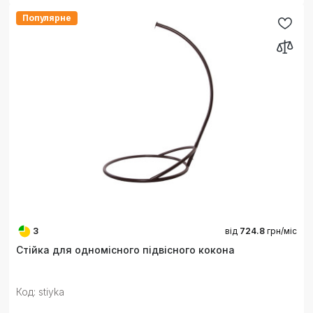
Популярне
3
від
724.8
грн/міс
Стійка для одномісного підвісного кокона
Код: stiyka