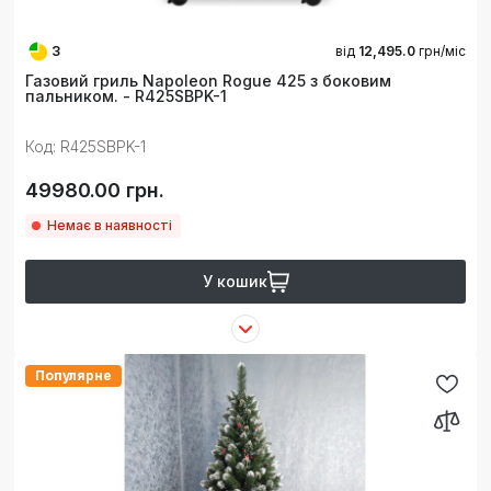
3
від
12,495.0
грн/міс
Газовий гриль Napoleon Rogue 425 з боковим
пальником. - R425SBPK-1
Код: R425SBPK-1
49980.00 грн.
Немає в наявності
У кошик
Популярне