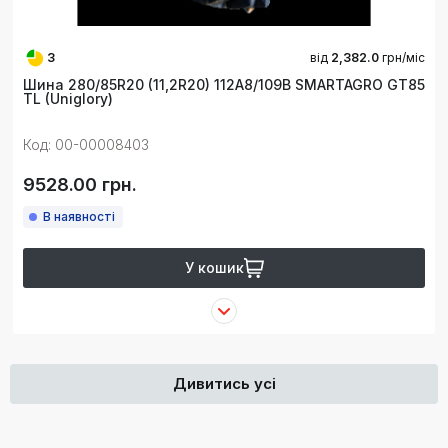
3
від
2,382.0
грн/міс
Шина 280/85R20 (11,2R20) 112A8/109B SMARTAGRO GT85
TL (Uniglory)
Код: 00-00008403
9528.00 грн.
В наявності
У кошик
Дивитись усі