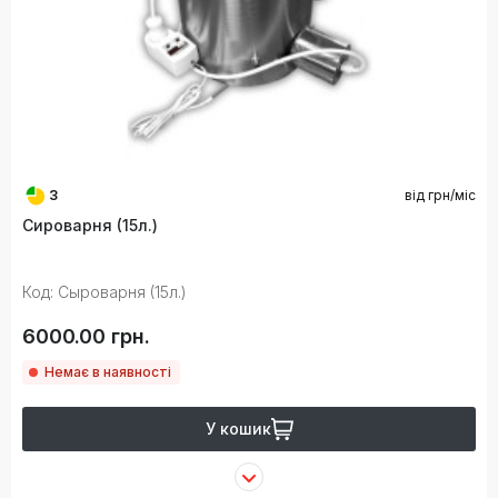
3
від
грн/міс
Сироварня (15л.)
Код: Сыроварня (15л.)
6000.00 грн.
Немає в наявності
У кошик