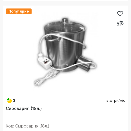
Популярне
3
від
грн/міс
Сироварня (18л.)
Код: Сыроварня (18л.)