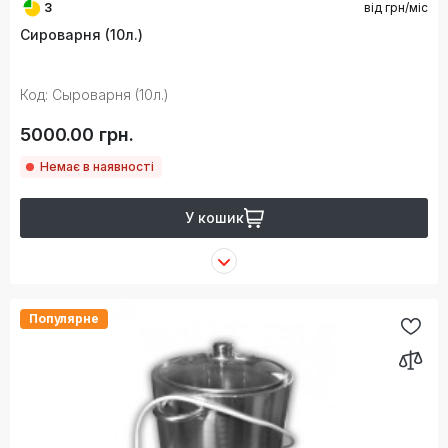
3
від
грн/міс
Сироварня (10л.)
Код: Сыроварня (10л.)
5000.00 грн.
Немає в наявності
У кошик
Популярне