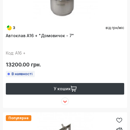
3
від
грн/міс
Автоклав А16 + "Домовичок - 7"
Код: А16 +
13200.00 грн.
В наявності
У кошик
Популярне