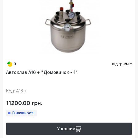
3
від
грн/міс
Автоклав А16 + "Домовичок - 1"
Код: А16 +
11200.00 грн.
В наявності
У кошик