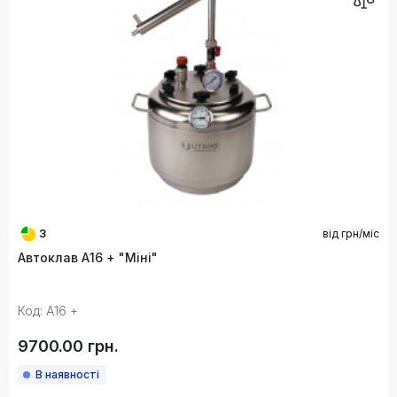
3
від
грн/міс
Автоклав А16 + "Міні"
Код: А16 +
9700.00 грн.
В наявності