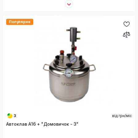
Популярне
3
від
грн/міс
Автоклав А16 + "Домовичок - 3"