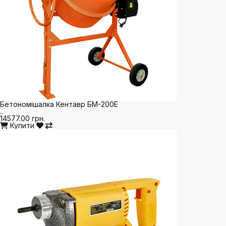
Бетономішалка Кентавр БМ-200Е
..
14577.00 грн.
Купити