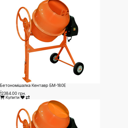
Бетономішалка Кентавр БМ-180Е
..
12384.00 грн.
Купити