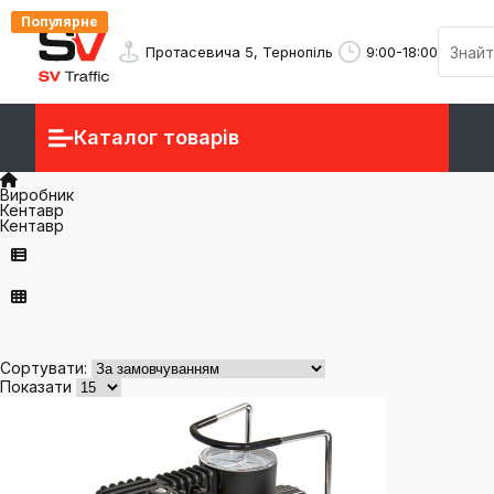
Популярне
Популярне
Популярне
Популярне
Популярне
Популярне
Популярне
Протасевича 5, Тернопіль
9:00-18:00
Каталог товарів
Виробник
Кентавр
Кентавр
Сортувати:
Показати