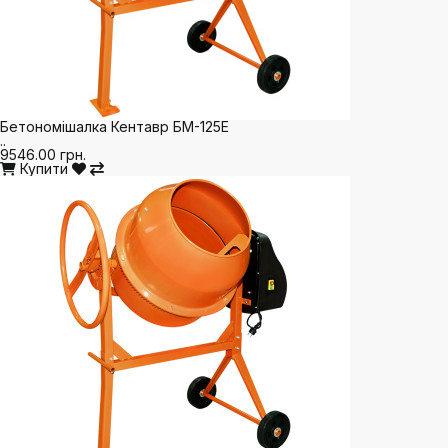
Бетономішалка Кентавр БМ-125Е
..
9546.00 грн.
Купити