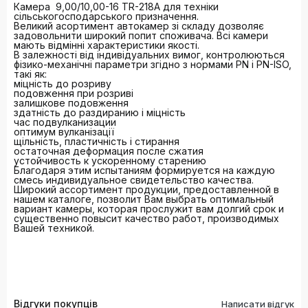
Камера 9,00/10,00-16 TR-218A для техніки
сільськогосподарського призначення.
Великий асортимент автокамер зі складу дозволяє
задовольнити широкий попит споживача. Всі камери
мають відмінні характеристики якості.
В залежності від індивідуальних вимог, контролюються
фізико-механічні параметри згідно з нормами PN і PN-ISO,
такі як:
міцність до розриву
подовження при розриві
залишкове подовження
здатність до раздиранию і міцність
час подвулканизации
оптимум вулканізації
щільність, пластичність і стирання
остаточная деформация после сжатия
устойчивость к ускоренному старению
Благодаря этим испытаниям формируется на каждую
смесь индивидуальное свидетельство качества.
Широкий ассортимент продукции, предоставленной в
нашем каталоге, позволит Вам выбрать оптимальный
вариант камеры, которая прослужит вам долгий срок и
существенно повысит качество работ, производимых
Вашей техникой.
Відгуки покупців
Написати відгук