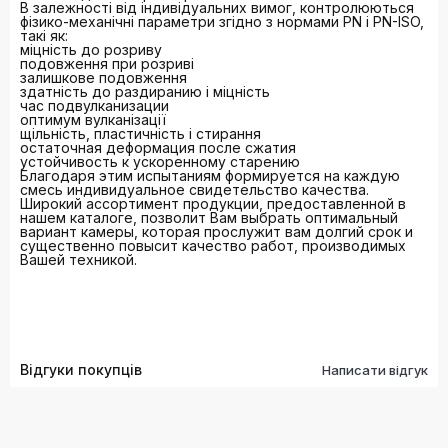
В залежності від індивідуальних вимог, контролюються
фізико-механічні параметри згідно з нормами PN і PN-ISO,
такі як:
міцність до розриву
подовження при розриві
залишкове подовження
здатність до раздиранию і міцність
час подвулканизации
оптимум вулканізації
щільність, пластичність і стирання
остаточная деформация после сжатия
устойчивость к ускоренному старению
Благодаря этим испытаниям формируется на каждую
смесь индивидуальное свидетельство качества.
Широкий ассортимент продукции, предоставленной в
нашем каталоге, позволит Вам выбрать оптимальный
вариант камеры, которая прослужит вам долгий срок и
существенно повысит качество работ, производимых
Вашей техникой.
Відгуки покупців
Написати відгук