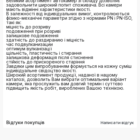
Великий асортимент автокамер зі складу дозволяє
задовольнити широкий попит споживача. Всі камери
мають відмінні характеристики якості.
В залежності від індивідуальних вимог, контролюються
фізико-механічні параметри згідно з нормами PN і PN-ISO,
такі як:
міцність до розриву
подовження при розриві
залишкове подовження
здатність до раздиранию і міцність
час подвулканизации
оптимум вулканізації
щільність, пластичність і стирання
залишкова деформація після стиснення
стійкість до прискореного старіння
Завдяки цим випробуванням формується на кожну суміш
індивідуальне свідоцтво якості.
Широкий асортимент продукції, наданої в нашому
каталозі, дозволить Вам вибрати оптимальний варіант
камери, яка прослужить вам довгий термін і суттєво
підвищить якість робіт, вироблених Вашою технікою.
Відгуки покупців
Написати відгук