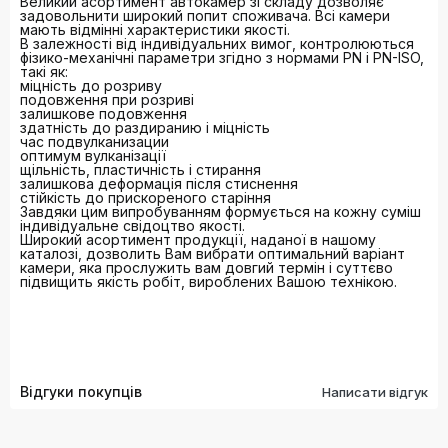
Великий асортимент автокамер зі складу дозволяє
задовольнити широкий попит споживача. Всі камери
мають відмінні характеристики якості.
В залежності від індивідуальних вимог, контролюються
фізико-механічні параметри згідно з нормами PN і PN-ISO,
такі як:
міцність до розриву
подовження при розриві
залишкове подовження
здатність до раздиранию і міцність
час подвулканизации
оптимум вулканізації
щільність, пластичність і стирання
залишкова деформація після стиснення
стійкість до прискореного старіння
Завдяки цим випробуванням формується на кожну суміш
індивідуальне свідоцтво якості.
Широкий асортимент продукції, наданої в нашому
каталозі, дозволить Вам вибрати оптимальний варіант
камери, яка прослужить вам довгий термін і суттєво
підвищить якість робіт, вироблених Вашою технікою.
Відгуки покупців
Написати відгук