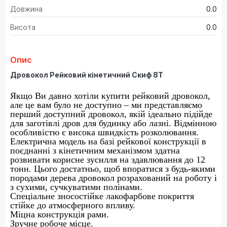
Довжина
0.0
Висота
0.0
Опис
Дровокол Рейковий кінетичний Скиф 8Т
Якщо Ви давно хотіли купити рейковий дровокол,
але це вам було не доступно – ми представляємо
перший доступний дровокол, якій ідеально підійде
для заготівлі дров для будинку або лазні. Відмінною
особливістю є висока швидкість розколювання.
Електрична модель на базі рейкової конструкції в
поєднанні з кінетичним механізмом здатна
розвивати корисне зусилля на здавлювання до 12
тонн. Цього достатньо, щоб впоратися з будь-якими
породами дерева дровокол розрахований на роботу і
з сухими, сучкуватими полінами.
Спеціальне зносостійке лакофарбове покриття
стійке до атмосферного впливу.
Міцна конструкція рами.
Зручне робоче місце.