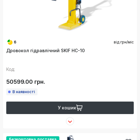
6
від
грн/міс
Дровокол гідравлічний SKIF HC-10
Код:
50599.00 грн.
В наявності
У кошик
Безкоштовна доставка