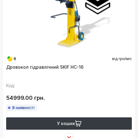
6
від
грн/міс
Дровокол гідравлічний SKIF HC-16
Код:
54999.00 грн.
В наявності
У кошик