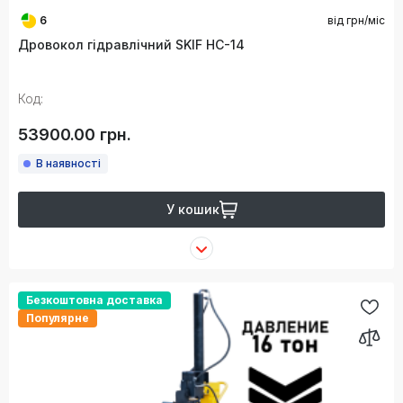
6
від
грн/міс
Дровокол гідравлічний SKIF HC-14
Код:
53900.00 грн.
В наявності
У кошик
Безкоштовна доставка
Популярне