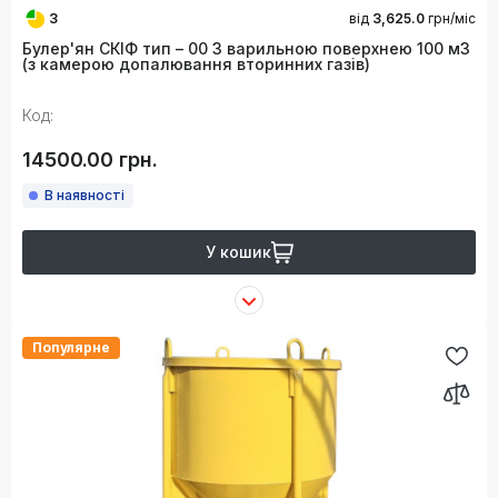
3
від
3,625.0
грн/міс
Булер'ян СКІФ тип – 00 З варильною поверхнею 100 м3
(з камерою допалювання вторинних газів)
Код:
14500.00 грн.
В наявності
У кошик
Популярне