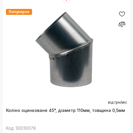
Популярне
від
грн/міс
Коліно оцинковане 45°, діаметр 110мм, товщина 0,5мм
Код: 30030076