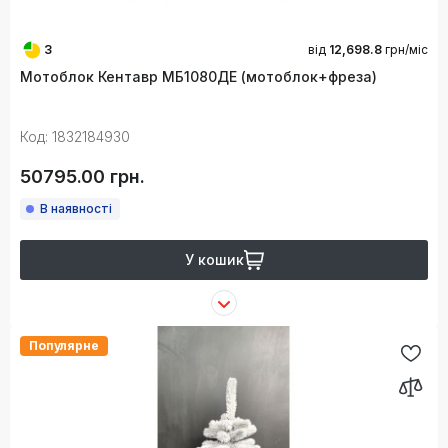
3
від
12,698.8
грн/міс
Мотоблок Кентавр МБ1080ДЕ (мотоблок+фреза)
Код: 1832184930
50795.00 грн.
В наявності
У кошик
Популярне