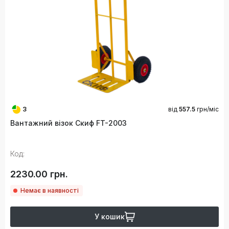
3
від
557.5
грн/міс
Вантажний візок Скиф FT-2003
Код:
2230.00 грн.
Немає в наявності
У кошик