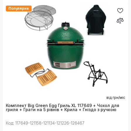
Популярне
від
грн/міс
Комплект Big Green Egg Гриль XL 117649 + Чохол для
гриля + Грати на 5 рівнів + Крила + Гніздо з ручкою
Код: 117649-121158-121134-121226-126467