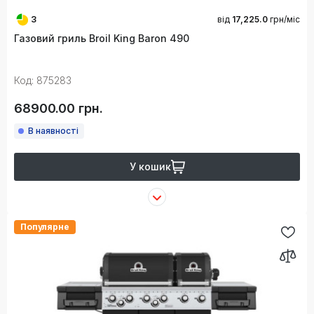
3
від
17,225.0
грн/міс
Газовий гриль Broil King Baron 490
Код: 875283
68900.00 грн.
В наявності
У кошик
Популярне