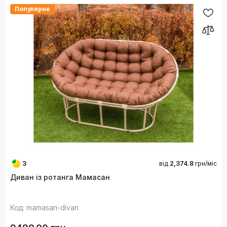
Популярне
3
від
2,374.8
грн/міс
Диван із ротанга Мамасан
Код: mamasan-divan