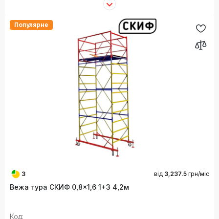
Популярне
3
від
3,237.5
грн/міс
Вежа тура СКИФ 0,8×1,6 1+3 4,2м
Код: