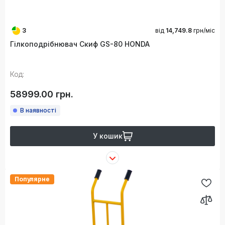
3
від
14,749.8
грн/міс
Гілкоподрібнювач Скиф GS-80 HONDA
Код:
58999.00 грн.
В наявності
У кошик
Популярне