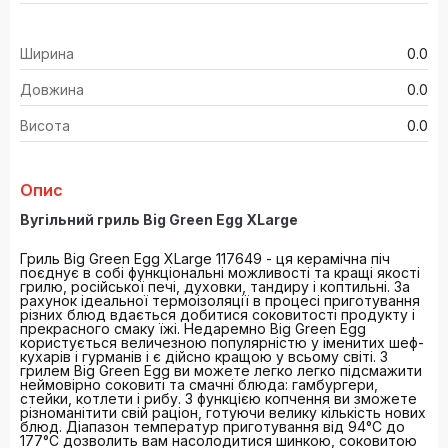
Ширина
0.0
Довжина
0.0
Висота
0.0
Опис
Вугільний гриль Big Green Egg XLarge
Гриль Big Green Egg XLarge 117649 - ця керамічна піч
поєднує в собі функціональні можливості та кращі якості
грилю, російської печі, духовки, тандиру і коптильні. За
рахунок ідеальної термоізоляції в процесі приготування
різних блюд вдається добитися соковитості продукту і
прекрасного смаку їжі. Недаремно Big Green Egg
користується величезною популярністю у іменитих шеф-
кухарів і гурманів і є дійсно кращою у всьому світі. З
грилем Big Green Egg ви можете легко легко підсмажити
неймовірно соковиті та смачні блюда: гамбургери,
стейки, котлети і рибу. З функцією копчення ви зможете
різноманітити свій раціон, готуючи велику кількість нових
блюд. Діапазон температур приготування від 94°C до
177°C дозволить вам насолодитися шинкою, соковитою