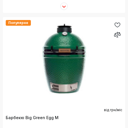
Популярне
від
грн/міс
Барбекю Big Green Egg M