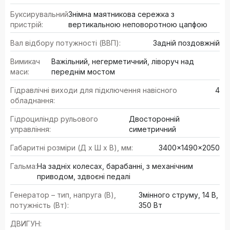
Буксирувальний
Знімна маятникова сережка з
пристрій:
вертикальною неповоротною цапфою
Вал відбору потужності (ВВП):
Задній поздовжній
Вимикач
Важільний, негерметичний, ліворуч над
маси:
переднім мостом
Гідравлічні виходи для підключення навісного
4
обладнання:
Гідроциліндр рульового
Двосторонній
управління:
симетричний
Габаритні розміри (Д х Ш х В), мм:
3400x1490x2050
Гальма:
На задніх колесах, барабанні, з механічним
приводом, здвоєні педалі
Генератор – тип, напруга (В),
Змінного струму, 14 В,
потужність (Вт):
350 Вт
ДВИГУН: