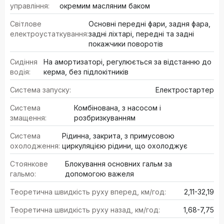
управління:
окремим масляним баком
Світлове
Основні передні фари, задня фара,
електроустаткування:
задні ліхтарі, передні та задні
покажчики поворотів
Сидіння
На амортизаторі, регулюється за відстанню до
водія:
керма, без підлокітників
Система запуску:
Електростартер
Система
Комбінована, з насосом і
змащення:
розбризкуванням
Система
Рідинна, закрита, з примусовою
охолодження:
циркуляцією рідини, що охолоджує
Стоянкове
Блокування основних гальм за
гальмо:
допомогою важеля
Теоретична швидкість руху вперед, км/год:
2,11-32,19
Теоретична швидкість руху назад, км/год:
1,68-7,75