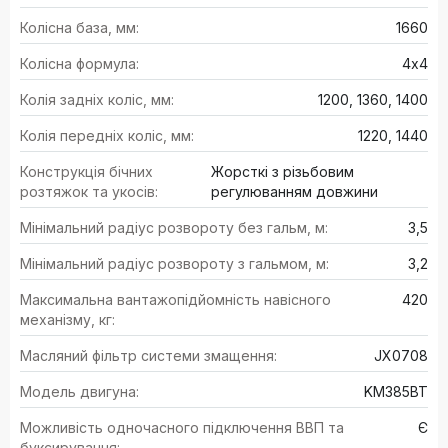
Колісна база, мм:
1660
Колісна формула:
4х4
Колія задніх коліс, мм:
1200, 1360, 1400
Колія передніх коліс, мм:
1220, 1440
Конструкція бічних
Жорсткі з різьбовим
розтяжок та укосів:
регулюванням довжини
Мінімальний радіус розвороту без гальм, м:
3,5
Мінімальний радіус розвороту з гальмом, м:
3,2
Максимальна вантажопідйомність навісного
420
механізму, кг:
Масляний фільтр системи змащення:
JX0708
Модель двигуна:
KM385BT
Можливість одночасного підключення ВВП та
Є
буксирування: