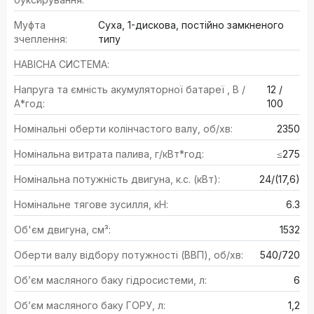
Муфта
Суха, 1-дискова, постійно замкненого
зчеплення:
типу
НАВІСНА СИСТЕМА:
Напруга та ємність акумуляторної батареї , В /
12 /
А*год:
100
Номінальні оберти колінчастого валу, об/хв:
2350
Номінальна витрата палива, г/кВт*год:
≤275
Номінальна потужність двигуна, к.с. (кВт):
24/(17,6)
Номінальне тягове зусилля, кН:
6.3
Об'єм двигуна, см³:
1532
Оберти валу відбору потужності (ВВП), об/хв:
540/720
Об’єм масляного баку гідросистеми, л:
6
Об’єм масляного баку ГОРУ, л:
1,2