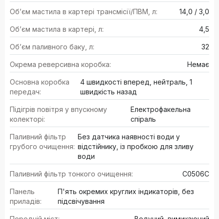
Об’єм мастила в картері трансмісії/ПВМ, л:
14,0 / 3,0
Об’єм мастила в картері, л:
4,5
Об’єм паливного баку, л:
32
Окрема реверсивна коробка:
Немає
Основна коробка
4 швидкості вперед, нейтраль, 1
передач:
швидкість назад
Підігрів повітря у впускному
Електрофакельна
колекторі:
спіраль
Паливний фільтр
Без датчика наявності води у
грубого очищення:
відстійнику, із пробкою для зливу
води
Паливний фільтр тонкого очищення:
C0506C
Панель
П'ять окремих круглих індикаторів, без
приладів:
підсвічування
Передній міст:
Ведучий, вимикаючий