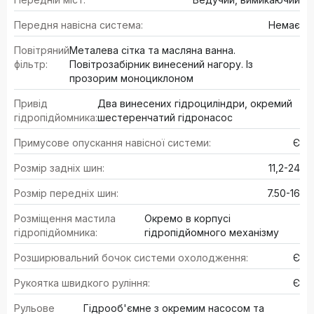
Передня навісна система:
Немає
Повітряний
Металева сітка та масляна ванна.
фільтр:
Повітрозабірник винесений нагору. Із
прозорим моноциклоном
Привід
Два винесених гідроциліндри, окремий
гідропідйомника:
шестеренчатий гідронасос
Примусове опускання навісної системи:
Є
Розмір задніх шин:
11,2-24
Розмір передніх шин:
7.50-16
Розміщення мастила
Окремо в корпусі
гідропідйомника:
гідропідйомного механізму
Розширювальний бочок системи охолодження:
Є
Рукоятка швидкого руління:
Є
Рульове
Гідрооб'ємне з окремим насосом та