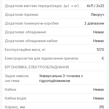
Додаткові вантажі передні/задні, (шт. × кг):
4х11 / 2х22
Додаткові підніжки:
Ліворуч
Додаткові понижуючи коробки:
2 діапазони
Додаткове обладнання:
Немає
Додаткове обладнання кабіни:
Немає
Експлуатаційна маса, кг:
1370
Електророзетка для підключення причепа:
Є
ЕРГОНОМІКА, ЕЛЕКТРООБЛАДНАННЯ:
Задня навісна
Універсальна 3-точкова з
система:
гідропідйомником
Кабіна:
Немає
Кабіна водія:
Немає
Кліренс, мм:
315