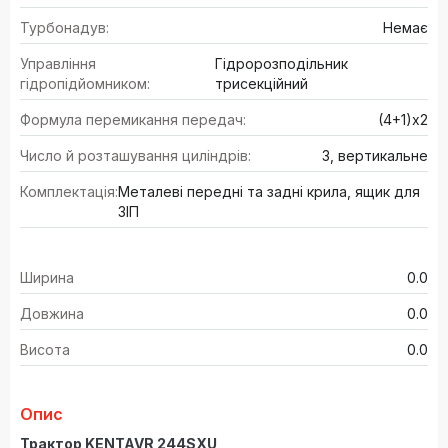
Турбонадув:
Немає
Управління
Гідророзподільник
гідропідйомником:
трисекційний
Формула перемикання передач:
(4+1)х2
Число й розташування циліндрів:
3, вертикальне
Комплектація:
Металеві передні та задні крила, ящик для
ЗІП
Ширина
0.0
Довжина
0.0
Висота
0.0
Опис
Трактор KENTAVR 244SXU