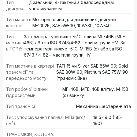
Тип
Дизельний, 4-тактний з безпосереднім
двигуна:
упорскуванням
Тип масла в
Моторні оливи для дизельних двигунів
картері:
М-10Г2К, SAE 5W-30, 10W-30, 10W-40
Тип
За температури вище -5˚С: олива МГ-46В (МГЕ –
мастила
46В) або за ISO 6743/4-82 – оливи групи HM. За
в ГОРУ:
температури нижче -5˚С: М-15В (с) або за ISO
6743 / 4-82 – мастила групи HV
Тип мастила в картері
ТАП-15 чи Silver SAE 85W-90; Gold
трансмісії та
SAE 80W-90; Platinum SAE 75W-90
переднього мосту:
(трансмісійне)
Тип робочої рідини
МГ-46В, МГЕ-46В влітку, М-15В
гідросистеми:
(с) взимку
Тип трансмісії:
Механічна шестеренчата
Тиск упорскування палива, МПа (кгс/
18,5-19,0 (185-
см²):
190)
ТРАНСМІСІЯ, ХОДОВА: