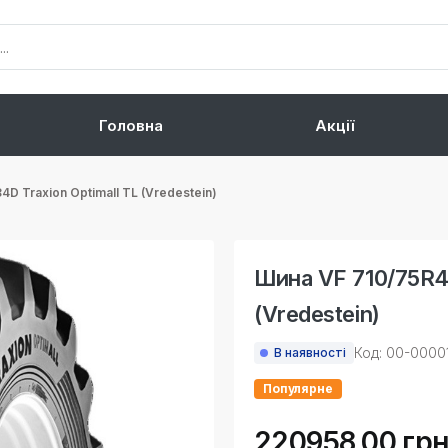
Головна
Акції
4D Traxion Optimall TL (Vredestein)
Шина VF 710/75R42
(Vredestein)
Код: 00-0000
В наявності
Популярне
220958.00 грн