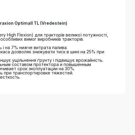
axion Optimall TL (Vredestein)
ry High Flexion) для тракторів великої потужності,
особливих вимог виробників тракторів.
 і на 7% нижче витрата палива.
ркаса дозволяє знижувати тиск в шині на 25% при
ншує ущільнення ґрунту і підвищує врожайність.
альным составом протектора и повышенным
чивает срок эксплуатации на 30%.
ь при транспортировке тяжестей.
есткость.