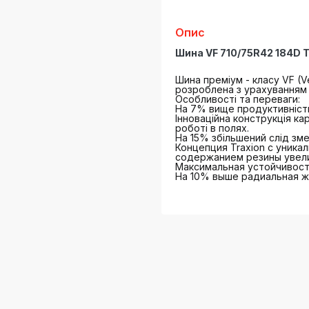
Опис
Шина VF 710/75R42 184D Tr
Шина преміум - класу VF (Ve
розроблена з урахуванням 
Особливості та переваги:
На 7% вище продуктивність
Інноваційна конструкція ка
роботі в полях.
На 15% збільшений слід зме
Концепция Traxion с уник
содержанием резины увели
Максимальная устойчивост
На 10% выше радиальная ж