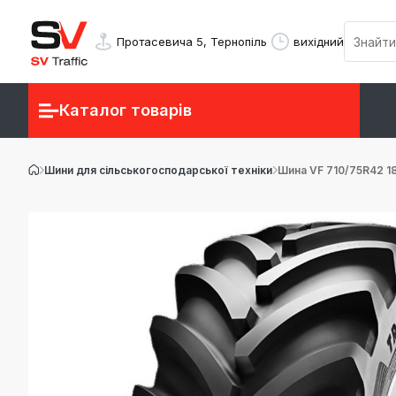
Протасевича 5, Тернопіль
вихідний
Каталог товарів
Шини для сільськогосподарської техніки
Шина VF 710/75R42 18