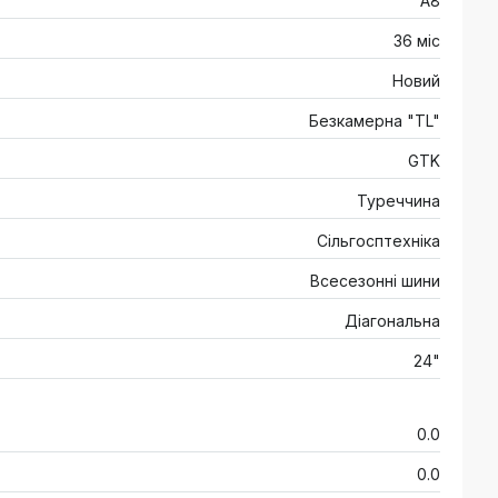
A8
36 міс
Новий
Безкамерна "TL"
GTK
Туреччина
Сільгосптехніка
Всесезонні шини
Діагональна
24"
0.0
0.0