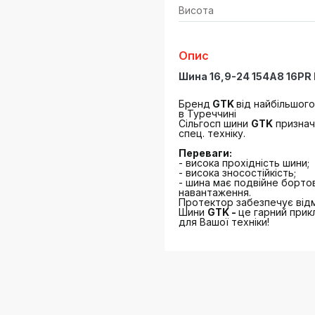
Висота
Опис
Шина 16,9-24 154A8 16PR 
Бренд
GTK
від найбільшого
в Туреччині
Сільгосп шини
GTK
признач
спец. техніку.
Переваги:
- висока прохідність шини;
- висока зносостійкість;
- шина має подвійне бортов
навантаження.
Протектор забезпечує відм
Шини
GTK -
це гарний прик
для Вашої техніки!