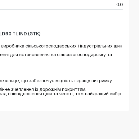
0.0
LD90 TL IND (GTK)
 виробника сільськогосподарських і індустріальних шин
енні для встановлення на сільськогосподарську та
е кільце, що забезпечує міцність і кращу витримку
інне зчеплення із дорожнім покриттям.
лад співвідношення ціни та якості, тож найкращий вибір