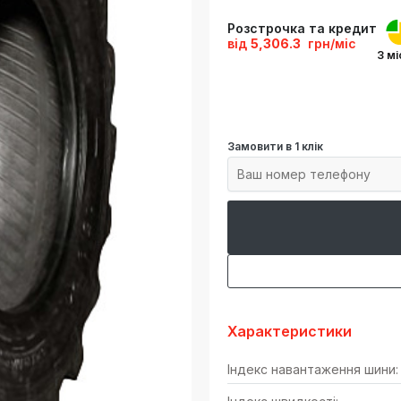
Розстрочка та кредит
від
5,306.3
грн/міс
3 мі
Замовити в 1 клік
Характеристики
Індекс навантаження шини: