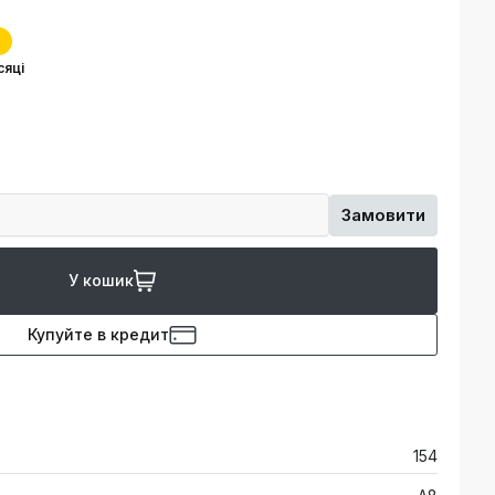
сяці
Замовити
У кошик
Купуйте в кредит
154