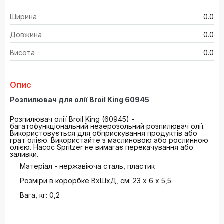
Ширина
0.0
Довжина
0.0
Висота
0.0
Опис
Розпилювач для олії Broil King 60945
Розпилювач олії Broil King (60945) -
багатофункціональний неаерозольний розпилювач олії.
Використовується для обприскування продуктів або
грат олією. Використайте з маслиновою або рослинною
олією. Насос Spritzer не вимагає перекачування або
заливки.
Матеріал - нержавіюча сталь, пластик
Розміри в корорбке ВхШхД, см: 23 х 6 х 5,5
Вага, кг: 0,2