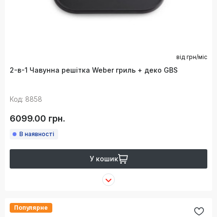
від
грн/міс
2-в-1 Чавунна решітка Weber гриль + деко GBS
Код: 8858
6099.00 грн.
В наявності
У кошик
Популярне