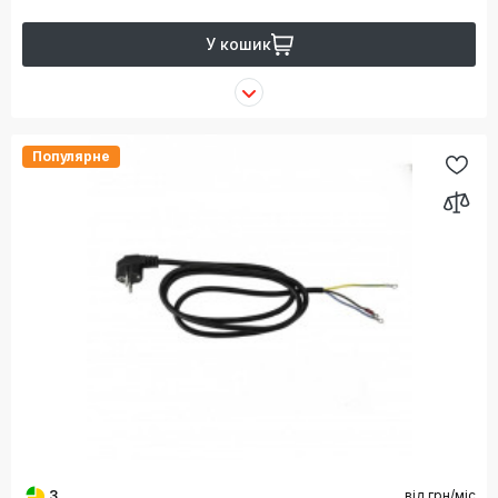
У кошик
Популярне
3
від
грн/міс