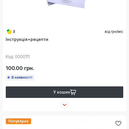
3
від
грн/міс
Інструкція+рецепти
Код: 0000111
100.00 грн.
В наявності
У кошик
Популярне