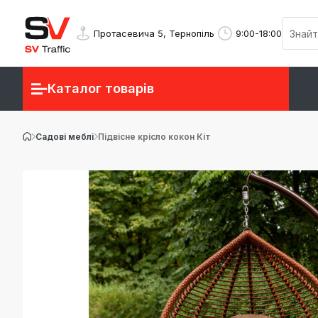
Протасевича 5, Тернопіль
9:00-18:00
Каталог товарів
Садові меблі
Підвісне крісло кокон Кіт