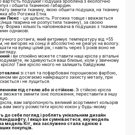
но вартість подушки! Подушка зроблена з екологічно
пух і обшита тканиною габардин.
лату змінити тканину, якою обшита подушка, на тканину
жка або Рогожка Етна.
нин Люкс
- це щільність. Рогожка товще і вважається
с/інша тварина не розпустила тканину), за своєю
у. Форма і кількість наповнювача в подушках з тканини
анин однакові.
тучного ротанга, який витримує температуру від +55
єм, не вигоряє на сонці й абсолютно не реагує на вологу.
ати на вулиці цілий рік, і навіть через 5 років воно не
вигляду.
чний
і ви спокійно можете ставити наші крісла у вітальні
 подумайте, як здивуються ваші близькі, коли у звичному
 крісло! Таке крісло нікого не залишить байдужим.
готовлені
зі сталі та пофарбовані порошковою фарбою,
чином ми досягаємо найкращого захисту металу, при
скається і не лущиться.
ленням під стелю або зі стійкою.
Зі стійкою крісла
ди зможете змінити їхнє положення, переставити в іншу
ицю.
 крісла, вам запропонують великий асортимент кольорів
ь вам змогу розмістити крісло кокон у будь-якому
ть до себе погляд і роблять унікальним дизайн
 ландшафту. І якщо ви сумніваєтеся, яку модель
 на модель Кіт, яка заслужено стала однією з
аших покупців.