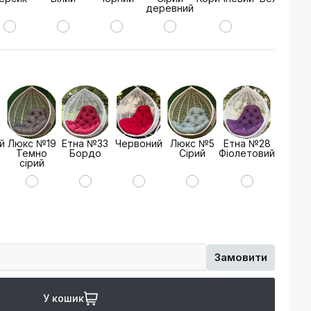
деревний
й
Люкс №19
Етна №33
Червоний
Люкс №5
Етна №28
Коричн
Темно
Бордо
Сірий
Фіолетовий
сірий
Замовити
У кошик