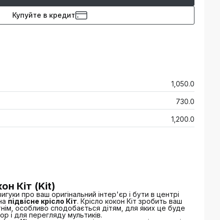
Купуйте в кредит
1,050.0
730.0
1,200.0
он Кіт (Kit)
игуки про ваш оригінальний інтер'єр і бути в центрі
 на
підвісне крісло Кіт
. Крісло кокон Кіт зробить ваш
тнім, особливо сподобається дітям, для яких це буде
ор і для перегляду мультиків.