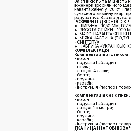
За стійкість та міцність к
інженери зробили його іде
навантаження у 120 кг. Пле
сучасного дизайну квартири,
радуватиме Вас ще дуже д
РОЗМІРИ ПІДВІСНОГО КРІ
► ШИРИНА - 1050 ММ, ГЛИБ
► ВИСОТА СТІЙКИ - 1920 
► МАКС. НАВАНТАЖЕННЯ НА 
► М'ЯКА ЧАСТИНА (ПОДУ
- СИНТЕПУХ
► ФАБРИКА «УКРАЇНСЬКІ К
КОМПЛЕКТАЦІЯ
Комплектація зі стійкою:
- кокон;
- подушка Габардин;
- стійка;
- ланцюг 4 ланки;
- болти;
- пружина;
- карабін;
- інструкція (паспорт товар
Комплектація без стійки:
- кокон;
- подушка Габардин;
- ланцюг 1.5 метра;
- болти;
- пружина;
- карабін;
- інструкція (паспорт товар
ТКАНИНА І НАПОВНЮВА