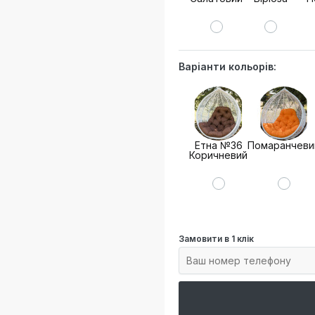
Варіанти кольорів:
Етна №36
Помаранчеви
Коричневий
Замовити в 1 клік