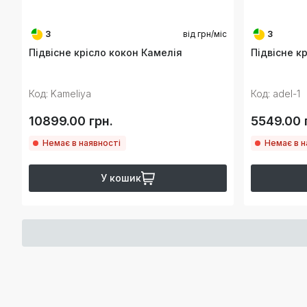
3
від
грн/міс
3
Підвісне крісло кокон Камелія
Підвісне к
Код: Kameliya
Код: adel-1
10899.00 грн.
5549.00 
Немає в наявності
Немає в н
У кошик