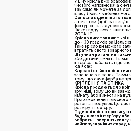
У ціну крісла вже врахова
чистого наповнювача синте
Так само ви можете за доп
класу Люкс - меблева Рого
Основна відмінність тка
антикігтем (щоб ваш кіт/пе
фактурою нагадує мішковин
Люкс і подушках з інших тк
РОТАНГ
Крісло виготовляють
зі ш
до - 30 градусів за Цельсі
Таке крісло ви можете залиш
втратить свого товарного 
Штучний ротанг не токси
або дитячій кімнаті. Тільки
інтер'єрі побачать підвісне
КАРКАС
Каркас і стійка крісла ви
запеченою в печах. Таким 
тому, що сама фарба не трі
КРІПЛЕННЯ ТА СТІЙКА
Крісла продаються з кріп
зручніші, тому що ви завж
кімнату або винести на вул
При замовленні підвісного
ротанга і подушок. Це даст
розміру інтер'єру.
Підвісні крісла притягую
будь-якого інтер'єру або
вибрати - зверніть увагу
найпопулярніших серед н