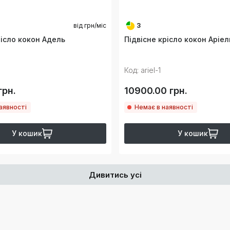
від
грн/міс
3
рісло кокон Адель
Підвісне крісло кокон Аріел
Код: ariel-1
грн.
10900.00 грн.
аявності
Немає в наявності
У кошик
У кошик
Дивитись усі