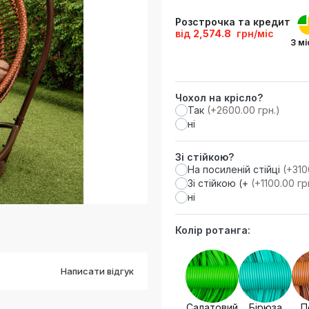
Розстрочка та кредит
від
2,574.8
грн/міс
3 мі
Чохол на крісло?
Так
(+2600.00 грн.)
ні
Зі стійкою?
На посиленій стійці
(+310
Зі стійкою (+
(+1100.00 гр
ні
Колір ротанга:
Написати відгук
Салатовий
Бірюза
П