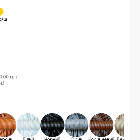
сяці
0.00 грн.)
н.)
ерсик
Білий
Чорний
Сірий
Коричневий
Бежевий