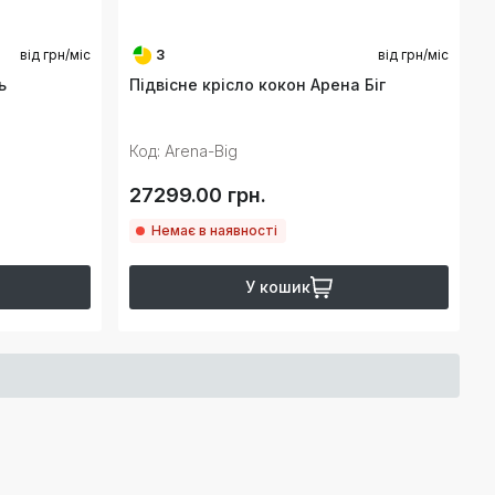
від
грн/міс
3
від
грн/міс
ь
Підвісне крісло кокон Арена Біг
Код: Arena-Big
27299.00 грн.
Немає в наявності
У кошик