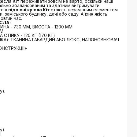
рісла Кіт
переживати зовсім не варто, оскільки наші
ально збалансованим та здатним витримувати
тені
підвісні крісла Кіт
стають незамінним елементом
 заміського будинку, дачі або саду. А їхня якість
овгий час.
СЛА:
ИНА - 730 ММ, ВИСОТА - 1200 ММ
ММ
СТІЙКУ - 120 КГ (170 КГ)
ШКА): ТКАНИНА ГАБАРДИН АБО ЛЮКС, НАПОНОВНЮВАЧ
ОНСТРУКЦІЇ»
у).
у).
Ч