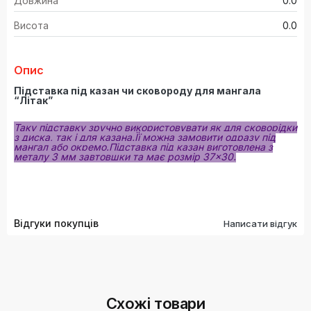
Довжина
0.0
Висота
0.0
Опис
Підставка під казан чи сковороду для мангала
“Літак”
Таку підставку зручно використовувати як для сковорідки
з диска, так і для казана.Її можна замовити одразу під
мангал або окремо.Підставка під казан виготовлена з
металу 3 мм завтовшки та має розмір 37×30.
Відгуки покупців
Написати відгук
Схожі товари