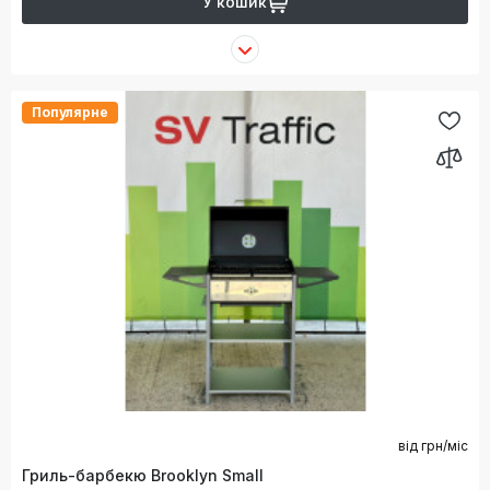
У кошик
Популярне
від
грн/міс
Гриль-барбекю Brooklyn Small