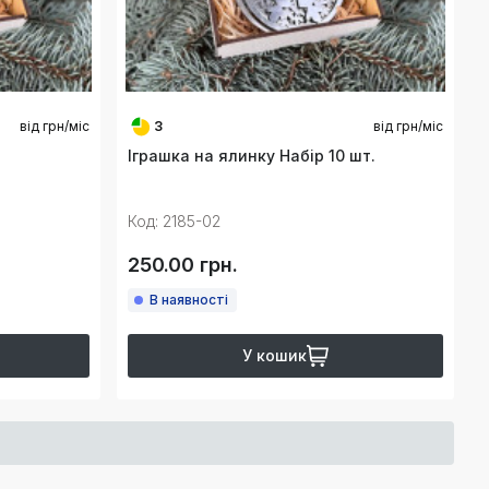
від
грн/міс
3
від
грн/міс
Іграшка на ялинку Набір 10 шт.
Код: 2185-02
250.00 грн.
В наявності
У кошик