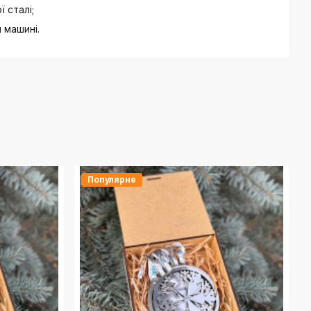
 сталі;
 машині.
Популярне