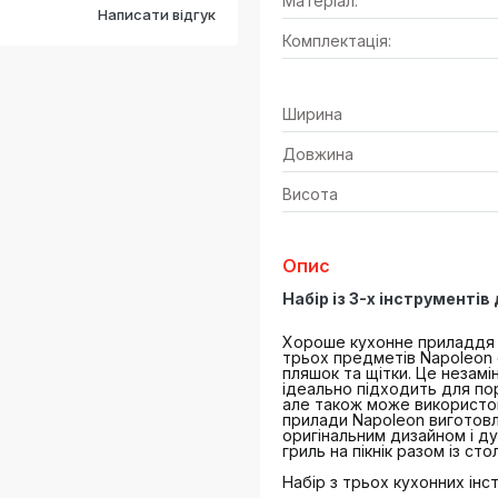
Матеріал:
Написати відгук
Комплектація:
Ширина
Довжина
Висота
Опис
Набір із 3-х інструментів
Хороше кухонне приладдя 
трьох предметів Napoleon 
пляшок та щітки. Це незамі
ідеально підходить для пор
але також може використову
прилади Napoleon виготовле
оригінальним дизайном і ду
гриль на пікнік разом із с
Набір з трьох кухонних інс