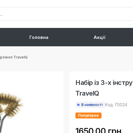
Головна
Акції
apoleon TravelQ
Набір із 3-х інстр
TravelQ
Код: 70024
В наявності
Популярне
1650.00 грн.