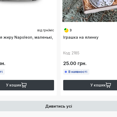
від
грн/міс
3
я жиру Napoleon, маленькі,
Іграшка на ялинку
Код: 2185
рн.
25.00 грн.
ті
В наявності
У кошик
У кошик
Дивитись усі