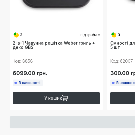
3
від
грн/міс
3
2-в-1 Чавунна решітка Weber гриль +
Ємності дл
деко GBS
5 шт
Код: 8858
Код: 62007
6099.00 грн.
300.00 г
В наявності
В наявнос
У кошик