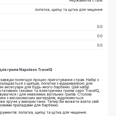
нержавіюча сталь
лопатка, щипці та щітка для чищення
0.0
0.0
0.0
 для гриля Napoleon TravelQ
завжди полегшує процес приготування страв. Набір з
складається з щипців, лопатки з відкривалкою для
нні аксесуари для будь-якого барбекю. Цей набір
тативних газових та електричних грилів серії TravelQ,
ватися і для невеликих вугільних грилів. Столові
ні з високоякісних матеріалів, відрізняються
же зручні у використанні. Тепер Ви можете взяти свій
толовими приладами для барбекю.
трументів: лопатка, щипці та щітка для чищення.