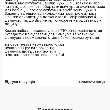
повноцінно готувати шашлик. Рухи, що штовхають або
тягнуть, дозволяють обертати шампура зі смачною їжею
для повноцінного обсмажування з усіх боків. Ручки з
бакеліту залишаються холодними поза грилем, поки
шашлик доходить до досконалості. Набір включає 4
шампури, так що Ви з легкістю можете нагодувати цілу
родину.
Кожен набір для шашлику серії PRO із нержавіючої сталі
складається з підставки для шампурів та чотирьох
шампурів із нержавіючої сталі з бакелітовими ручками.
виготовлений з нержавіючої сталі;
ненагрівані ручки з бакеліту;
шампура, що провертаються;
підставка запобігає налипанню їжі.
Відгуки покупців
Написати відгук