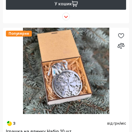
У кошик
Популярне
3
від
грн/міс
Іграшка на ялинку Набір 10 шт.