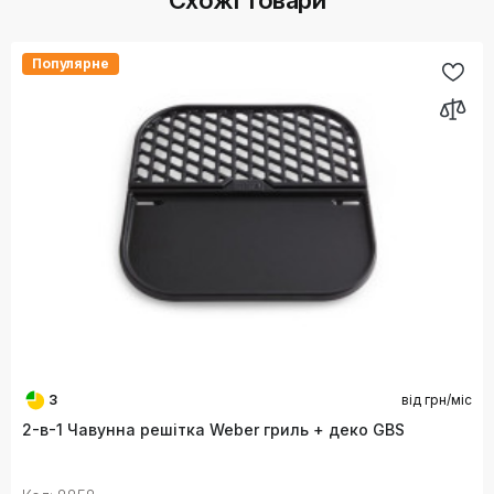
Схожі товари
Популярне
3
від
грн/міс
2-в-1 Чавунна решітка Weber гриль + деко GBS