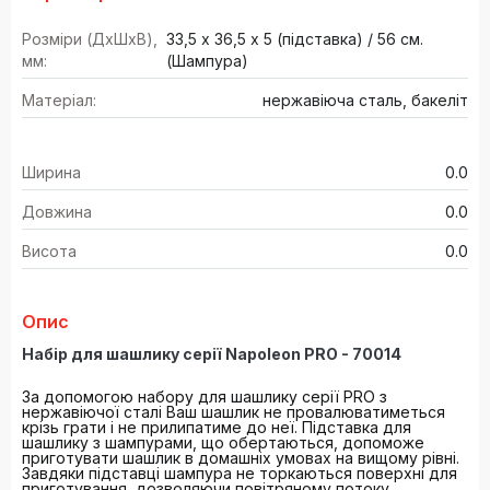
Розміри (ДхШхВ),
33,5 х 36,5 х 5 (підставка) / 56 см.
мм:
(Шампура)
Матеріал:
нержавіюча сталь, бакеліт
Ширина
0.0
Довжина
0.0
Висота
0.0
Опис
Набір для шашлику серії Napoleon PRO - 70014
За допомогою набору для шашлику серії PRO з
нержавіючої сталі Ваш шашлик не провалюватиметься
крізь грати і не прилипатиме до неї. Підставка для
шашлику з шампурами, що обертаються, допоможе
приготувати шашлик в домашніх умовах на вищому рівні.
Завдяки підставці шампура не торкаються поверхні для
приготування, дозволяючи повітряному потоку