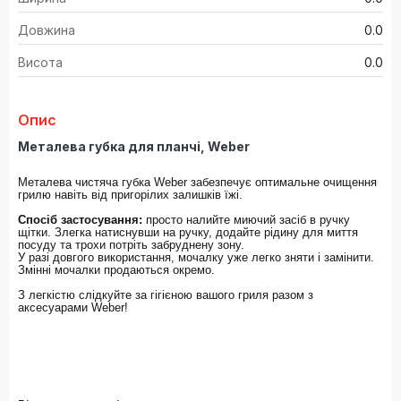
Довжина
0.0
Висота
0.0
Опис
Металева губка для планчі, Weber
Металева чистяча губка Weber забезпечує оптимальне очищення
грилю навіть від пригорілих залишків їжі.
Спосіб застосування:
просто налийте миючий засіб в ручку
щітки. Злегка натиснувши на ручку, додайте рідину для миття
посуду та трохи потріть забруднену зону.
У разі довгого використання, мочалку уже легко зняти і замінити.
Змінні мочалки продаються окремо.
З легкістю слідкуйте за гігієною вашого гриля разом з
аксесуарами Weber!