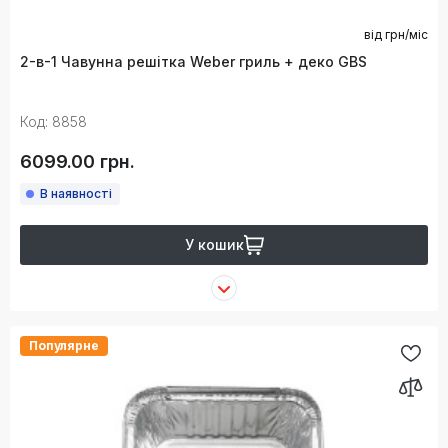
від
грн/міс
2-в-1 Чавунна решітка Weber гриль + деко GBS
Код: 8858
6099.00 грн.
В наявності
У кошик
Популярне