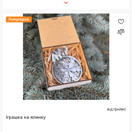
Популярне
від
грн/міс
Іграшка на ялинку