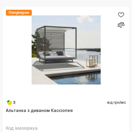
Популярне
3
від
грн/міс
Альтанка з диваном Кассіопея
Код: kassiopeya