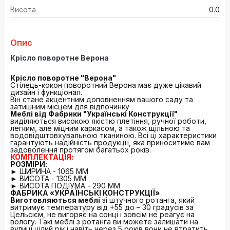
Висота
0.0
Опис
Крісло поворотне Верона
Крісло поворотне "Верона"
Стілець-кокон поворотний Верона має дуже цікавий
дизайн і функціонал.
Він стане акцентним доповненням вашого саду та
затишним місцем для відпочинку
Меблі від Фабрики "Українські Конструкції"
виділяються високою якістю плетіння, ручної роботи,
легким, але міцним каркасом, а також щільною та
водовідштовхувальною тканиною. Всі ці характеристики
гарантують надійність продукції, яка приноситиме вам
задоволення протягом багатьох років.
КОМПЛЕКТАЦІЯ:
РОЗМІРИ:
► ШИРИНА - 1065 ММ
► ВИСОТА - 1305 ММ
► ВИСОТА ПОДІУМА - 290 ММ
ФАБРИКА «УКРАЇНСЬКІ КОНСТРУКЦІЇ»
Виготовляються меблі
зі штучного ротанга, який
витримує температуру від +55 до – 30 градусів за
Цельсієм, не вигоряє на сонці і зовсім не реагує на
вологу. Такі меблі з ротанга ви можете залишати на
вулиці цілий рік і навіть через 5 років вони не втратить