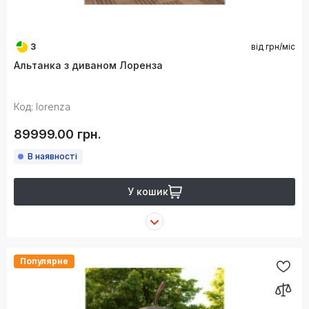
3
від
грн/міс
Альтанка з диваном Лоренза
Код: lorenza
89999.00 грн.
В наявності
У кошик
Популярне