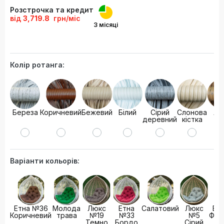
Розстрочка та кредит
від
3,719.8
грн/міс
3 місяці
Колір ротанга:
Береза
Коричневий
Бежевий
Білий
Сірий
Слонова
Ло
деревний
кістка
Варіанти кольорів:
Етна №36
Молода
Люкс
Етна
Салатовий
Люкс
Ет
Коричневий
трава
№19
№33
№5
Фіо
Темно
Бордо
Сірий