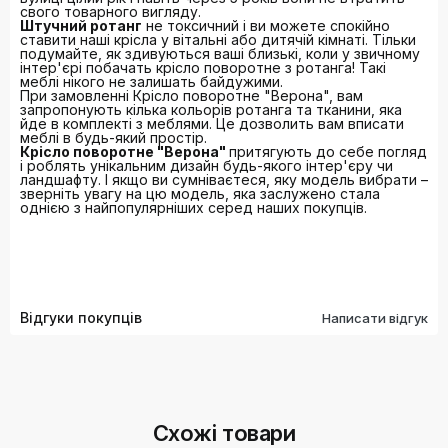
свого товарного вигляду.
Штучний ротанг
не токсичний і ви можете спокійно
ставити наші крісла у вітальні або дитячій кімнаті. Тільки
подумайте, як здивуються ваші близькі, коли у звичному
інтер'єрі побачать крісло поворотне з ротанга! Такі
меблі нікого не залишать байдужими.
При замовленні Крісло поворотне "Верона", вам
запропонують кілька кольорів ротанга та тканини, яка
йде в комплекті з меблями. Це дозволить вам вписати
меблі в будь-який простір.
Крісло поворотне "Верона"
притягують до себе погляд
і роблять унікальним дизайн будь-якого інтер'єру чи
ландшафту. І якщо ви сумніваєтеся, яку модель вибрати –
зверніть увагу на цю модель, яка заслужено стала
однією з найпопулярніших серед наших покупців.
Відгуки покупців
Написати відгук
Схожі товари