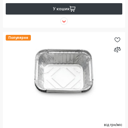
У кошик
Популярне
від
грн/міс