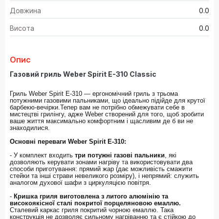
Довжина
0.0
Висота
0.0
Опис
Газовий гриль Weber Spirit E-310 Classic
Гриль Weber Spirit E-310 — ергономічний гриль з трьома
потужними газовими пальниками, що ідеально підійде для крутої
барбекю-вечірки.Тепер вам не потрібно обмежувати себе в
мистецтві грилінгу, адже Weber створений для того, щоб зробити
ваше життя максимально комфортним і щасливим де б ви не
знаходилися.
Основні переваги Weber Spirit E-310:
- У комплект входить
три потужні газові пальники
, які
дозволяють керувати зонами нагріву та використовувати два
способи приготування: прямий жар (дає можливість смажити
стейки та інші страви невеликого розміру), і непрямий: служить
аналогом духової шафи з циркуляцією повітря.
-
Кришка гриля виготовлена ​​з литого алюмінію та
високоякісної сталі покритої порцеляновою емаллю.
Сталевий каркас гриля покритий чорною емаллю. Така
конструкція не дозволяє сильному нагріванню та є стійкою до