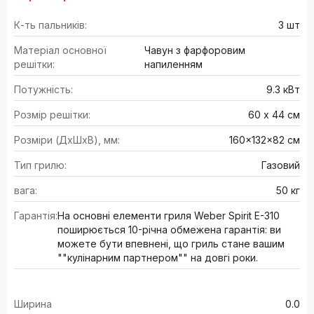
К-ть пальників:
3 шт
Матеріал основної
Чавун з фарфоровим
решітки:
напиленням
Потужність:
9.3 кВт
Розмір решітки:
60 х 44 см
Розміри (ДхШхВ), мм:
160x132x82 см
Тип грилю:
Газовий
вага:
50 кг
Гарантія:
На основні елементи гриля Weber Spirit E-310
поширюється 10-річна обмежена гарантія: ви
можете бути впевнені, що гриль стане вашим
""кулінарним партнером"" на довгі роки.
Ширина
0.0