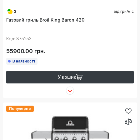
3
від
грн/міс
Газовий гриль Broil King Baron 420
Код: 875253
55900.00 грн.
В наявності
У кошик
Популярне