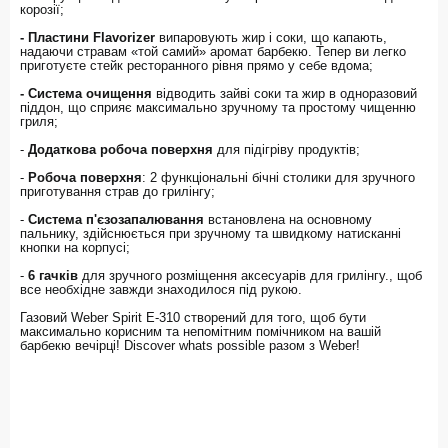
корозії;
- Пластини Flavorizer
випаровують жир і соки, що капають,
надаючи стравам «той самий» аромат барбекю. Тепер ви легко
приготуєте стейк ресторанного рівня прямо у себе вдома;
- Система очищення
відводить зайві соки та жир в одноразовий
піддон, що сприяє максимально зручному та простому чищенню
гриля;
-
Додаткова робоча поверхня
для підігріву продуктів;
-
Робоча поверхня
: 2 функціональні бічні столики для зручного
приготування страв до грилінгу;
-
Система п'єзозапалювання
встановлена ​​на основному
пальнику, здійснюється при зручному та швидкому натисканні
кнопки на корпусі;
-
6 гачків
для зручного розміщення аксесуарів для грилінгу., щоб
все необхідне завжди знаходилося під рукою.
Газовий Weber Spirit E-310 створений для того, щоб бути
максимально корисним та непомітним помічником на вашій
барбекю вечірці! Discover whats possible разом з Weber!