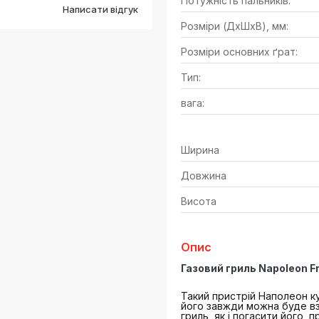
Потужність пальників:
Написати відгук
Розміри (ДхШхВ), мм:
Розміри основних ґрат:
Тип:
вага:
Ширина
Довжина
Висота
Опис
Газовий гриль Napoleon F
Такий пристрій Наполеон 
його завжди можна буде взя
гриль, як і погасити його, 