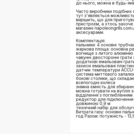
до нього, можна в будь-якій
Часто виробники подібних г
тут з'являється можливіст
вирішить, що для приготува
пристроєм, а хтось захоче 
магазині napoleongrills.co
аксесуарами.
Комплектація:
пальники: 4 основні трубчас
жаркова площа: основна реші
вогнище з литого алюмінію
чавунні двосторонні грати
додаткові емальовані грати
захисні емальовані пласти
датчик температури ACCU-
система миттєвого запалю
бокові столики, що складаю
всепогодні колеса
знімна ємність для збиран
можна готувати на вугіллі 
відділення з поглибленням
редуктор для підключення 
довжиною 0,9 м
технічний набір для обслу
Витрата газу: основні пальни
год Разом: потужність - 13,6