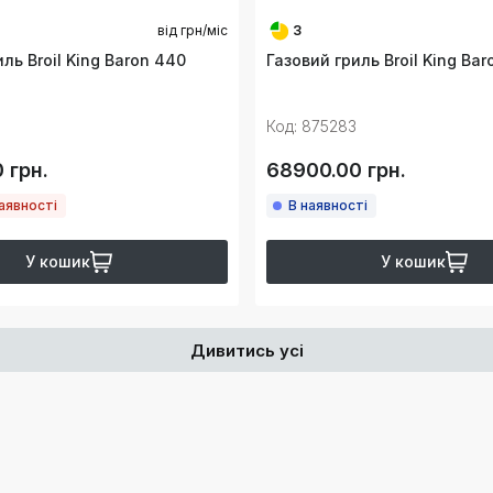
від
грн/міс
3
ль Broil King Baron 440
Газовий гриль Broil King Bar
Код: 875283
 грн.
68900.00 грн.
аявності
В наявності
У кошик
У кошик
Дивитись усі