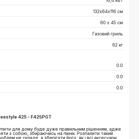
16,6 кВт
132х64х116 см
60 х 45 см
Газовий гриль
62 кг
0.0
0.0
0.0
reestyle 425 - F425PGT
купити для дому буде дуже правильним рішенням, адже
ти з собою, збираючись на пікнік. Розпалити такий
проблем не складе, а зберігати його, як і всі аксесуари