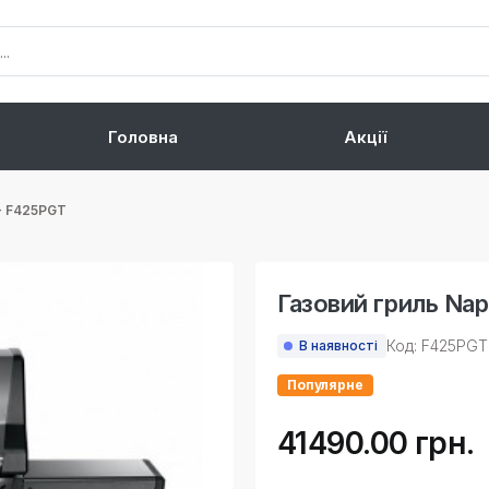
Головна
Акції
 - F425PGT
Газовий гриль Nap
Код: F425PGT
В наявності
Популярне
41490.00 грн.