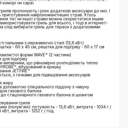
 коморі чи сараї.
рилів пропонують і різні додаткові аксесуари до них. І
ь приготування найрізноманітніших страв. Хтось
ння тієї чи іншої страви можна скористатися іншим
використовувати гриль для всього, і тоді в інтернет-
m.ua слід вибирати гриль для тераси з додатковими
ті пальники з нержавіючої сталі (13,6 кВт)
тка - 60 х 45 см, решітка для підігріву - 60 х 17 см
 хвилястої форми WAVE™ (2 частини)
 для підігріву
ни-випарники, що рівномірно розподіляють тепло
PROBE™, вбудований в кришку
вання JETFIRE™
ться, з гачками для підвішування аксесуарів
ня жиру
за допомогою спеціального піддону з чавуну
 для газового балона
до стаціонарного газового балона зі шлангом
говування гриля
ки (полум'яні): потужність - 13,6 кВт, витрата - 1034 г /
 кВт, витрата - 1252 г / год.