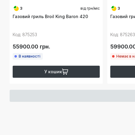
3
від
грн/міс
3
Газовий гриль Broil King Baron 420
Газовий гри
Код: 875253
Код: 875263
55900.00 грн.
59900.00
В наявності
Немає в н
У кошик