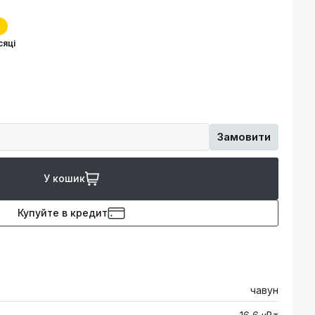
сяці
Замовити
У кошик
Купуйте в кредит
чавун