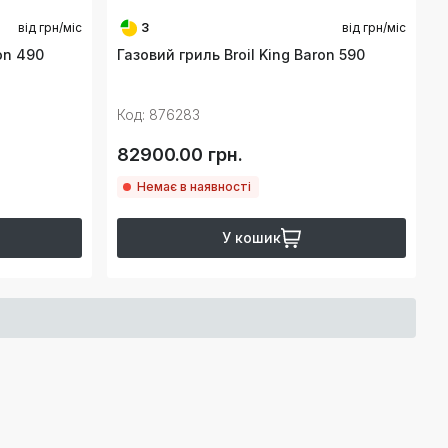
від
грн/міс
3
від
грн/міс
on 490
Газовий гриль Broil King Baron 590
Код: 876283
82900.00 грн.
Немає в наявності
У кошик