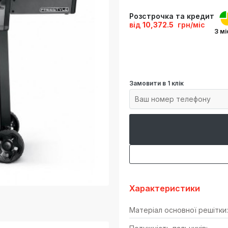
Розстрочка та кредит
від
10,372.5
грн/міс
3 мі
Замовити в 1 клік
Характеристики
Матеріал основної решітки: