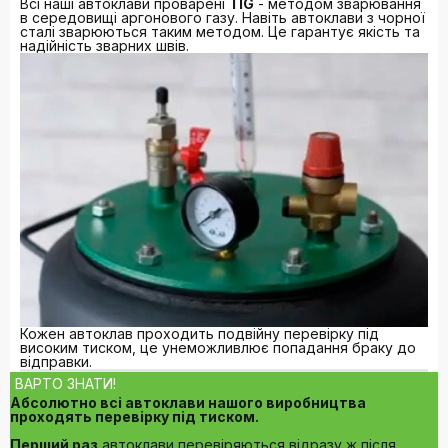
Всі наші автоклави проварені
TIG
- методом зварювання
в середовищі аргонового газу. Навіть автоклави з чорної
сталі зварюються таким методом. Це гарантує якість та
надійність зварних швів.
Кожен автоклав проходить подвійну перевірку під
високим тиском, це унеможливлює попадання браку до
відправки.
ВАРТО ЗНАТИ!
Абсолютно всі автоклави нашого виробництва
проходять перевірку під тиском.
Перший раз
автоклави перевіряються відразу ж після