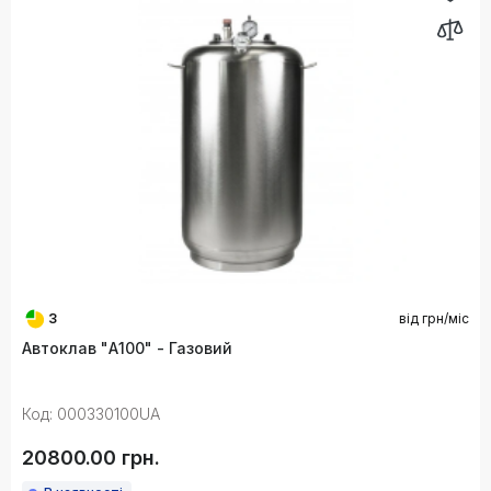
3
від
грн/міс
Автоклав "А100" - Газовий
Код: 000330100UA
20800.00 грн.