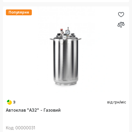
Популярне
3
від
грн/міс
Автоклав "А32" - Газовий
Код: 00000031