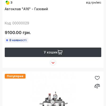
3
від
грн/міс
Автоклав "А16" - Газовий
Код: 00000029
9100.00 грн.
В наявності
У кошик
Популярне