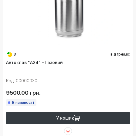
3
від
грн/міс
Автоклав "А24" - Газовий
Код: 00000030
9500.00 грн.
В наявності
У кошик