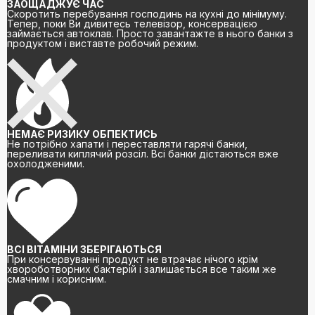
ЗАОЩАДЖУЄ ЧАС
Скоротить перебування господинь на кухні до мінімуму.
Тепер, поки Ви дивитесь телевізор, консервацією
займається автоклав. Просто завантажте в нього банки з
продуктом і виставте робочий режим.
НЕМАЄ РИЗИКУ ОБПЕКТИСЬ
Не потрібно хапати і переставляти гарячі банки,
переливати киплячий розсіл. Всі банки дістаються вже
охолодженими.
ВСІ ВІТАМІНИ ЗБЕРІГАЮТЬСЯ
При консервуванні продукт не втрачає нічого крім
хвороботворних бактерій і залишається все таким же
смачним і корисним.