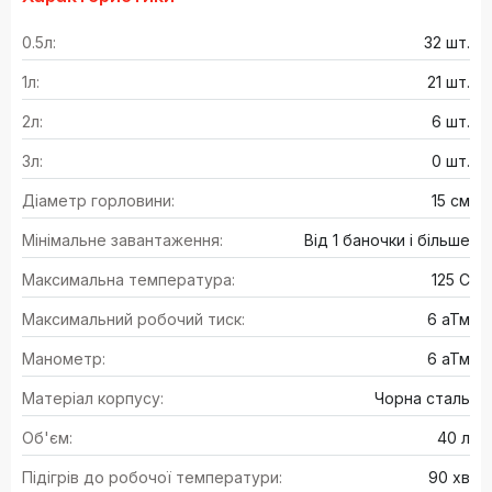
0.5л:
32 шт.
1л:
21 шт.
2л:
6 шт.
3л:
0 шт.
Діаметр горловини:
15 см
Мінімальне завантаження:
Від 1 баночки і більше
Максимальна температура:
125 С
Максимальний робочий тиск:
6 аТм
Манометр:
6 аТм
Матеріал корпусу:
Чорна сталь
Об'єм:
40 л
Підігрів до робочої температури:
90 хв