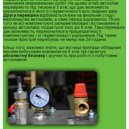
закінчення зварювальних робіт. На цьому етапі автоклав
перевіряють під тиском в 3 атм, що дає можливість
переконатися в якості і герметичності всіх зварних швів.
Друга перевірка
відбувається вже на фінальній стадії
виробництва автоклавів, а саме перед відправкою. Після
того як всі комплектуючі загерметизовані і встановлені в
кришку автоклава, подається тиск до 6 атм. Така перевірка
дає можливість переконатися в працездатності
комплектуючих і їх герметизації і ущільнення. Під таким
тиском пристрій перебуває не менш ніж 24 години.
Більш того, важливо знати, що всі наші прилади обладнані
якісним вибуховим клапаном на 6 атм. Це гарантує
абсолютну безпеку
і зручність при роботі з побутовим
автоклавом.