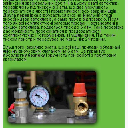
закінчення зварювальних робіт. На цьому етапі автоклав
перевіряють під тиском в 3 атм, що дає можливість
переконатися в якості і герметичності всіх зварних швів.
Друга перевірка
відбувається вже на фінальній стадії
виробництва автоклавів, а саме перед відправкою. Після
того як всі комплектуючі загерметизовані і встановлені в
кришку автоклава, подається тиск до 6 атм. Така перевірка
дає можливість переконатися в працездатності
комплектуючих і їх герметизації і ущільнення. Під таким
тиском пристрій перебуває не менш ніж 24 години.
Більш того, важливо знати, що всі наші прилади обладнані
якісним вибуховим клапаном на 6 атм. Це гарантує
абсолютну безпеку
і зручність при роботі з побутовим
автоклавом.