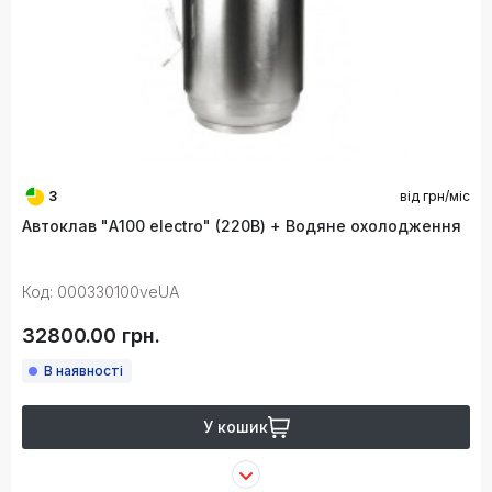
3
від
грн/міс
Автоклав "А100 electro" (220В) + Водяне охолодження
Код: 000330100veUA
32800.00 грн.
В наявності
У кошик