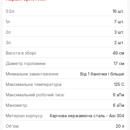
0.5л:
16 шт.
1л:
7 шт.
2л:
3 шт.
3л:
2 шт.
Висота в зборі:
49 см
Діаметр горловини:
17 см
Мінімальне завантаження:
Від 1 баночки і більше
Максимальна температура:
125 С
Максимальний робочий тиск:
6 аТм
Манометр:
6 аТм
Матеріал корпусу:
Харчова нержавіюча сталь - Aisi 304
Об'єм:
20 л