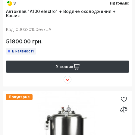
3
від
грн/міс
Автоклав "А100 electro" + Водяне охолодження +
Кошик
Код: 000330100evkUA
51800.00 грн.
В наявності
У кошик
Популярне