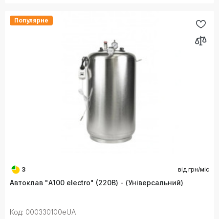
Популярне
3
від
грн/міс
Автоклав "А100 electro" (220В) - (Універсальний)
Код: 000330100eUA