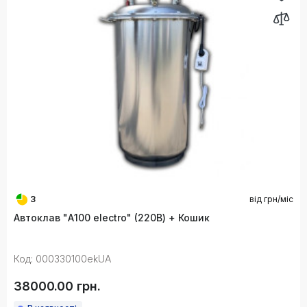
3
від
грн/міс
Автоклав "А100 electro" (220В) + Кошик
Код: 000330100ekUA
38000.00 грн.