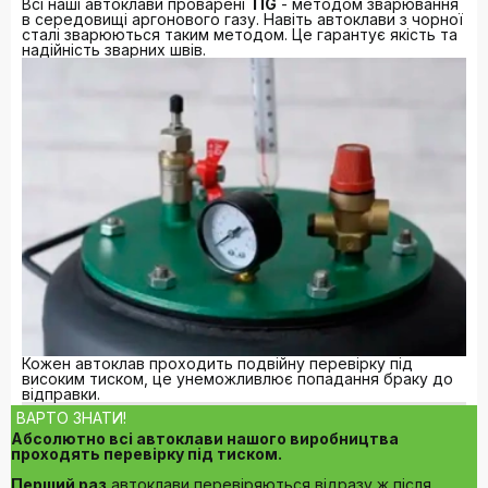
Всі наші автоклави проварені
TIG
- методом зварювання
в середовищі аргонового газу. Навіть автоклави з чорної
сталі зварюються таким методом. Це гарантує якість та
надійність зварних швів.
Кожен автоклав проходить подвійну перевірку під
високим тиском, це унеможливлює попадання браку до
відправки.
ВАРТО ЗНАТИ!
Абсолютно всі автоклави нашого виробництва
проходять перевірку під тиском.
Перший раз
автоклави перевіряються відразу ж після