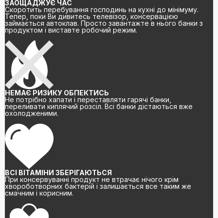
ЗАОЩАДЖУЄ ЧАС
Скоротить перебування господинь на кухні до мінімуму.
Тепер, поки Ви дивитесь телевізор, консервацією
займається автоклав. Просто завантажте в нього банки з
продуктом і виставте робочий режим.
НЕМАЄ РИЗИКУ ОБПЕКТИСЬ
Не потрібно хапати і переставляти гарячі банки,
переливати киплячий розсіл. Всі банки дістаються вже
охолодженими.
ВСІ ВІТАМІНИ ЗБЕРІГАЮТЬСЯ
При консервуванні продукт не втрачає нічого крім
хвороботворних бактерій і залишається все таким же
смачним і корисним.