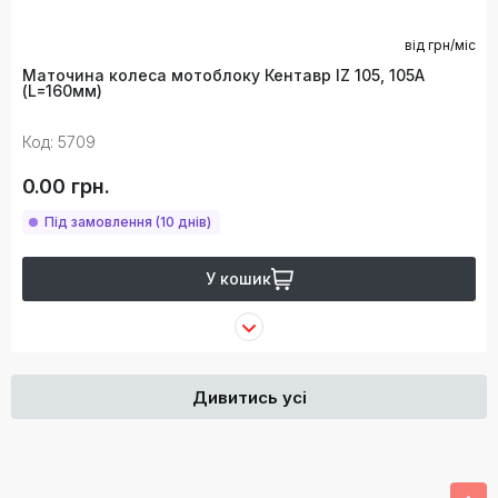
від
грн/міс
Маточина колеса мотоблоку Кентавр IZ 105, 105А
(L=160мм)
Код: 5709
0.00 грн.
Під замовлення (10 днів)
У кошик
Дивитись усі