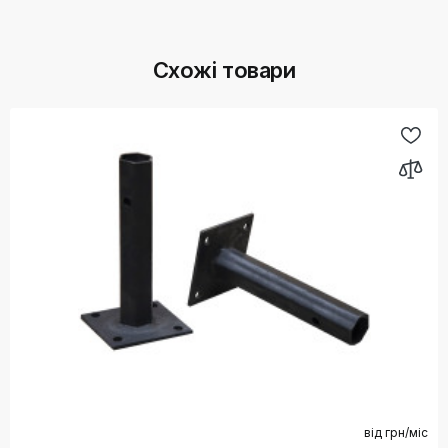
Схожі товари
від
грн/міс