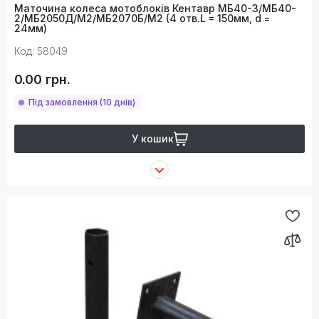
Маточина колеса мотоблоків Кентавр МБ40-3/МБ40-
2/МБ2050Д/М2/МБ2070Б/М2 (4 отв.L = 150мм, d =
24мм)
Код: 58049
0.00 грн.
Під замовлення (10 днів)
У кошик