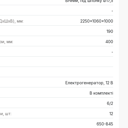
Бічний, під шпонку Ø17,5
-
(ДхШхВ), мм:
2250×1060×1000
190
и, мм:
400
-
Електрогенератор, 12 В
В комплекті
6/2
и, шт:
12
650-845