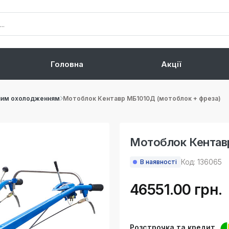
Головна
Акції
ним охолодженням
Мотоблок Кентавр МБ1010Д (мотоблок + фреза)
Мотоблок Кентав
Код: 136065
В наявності
46551.00 грн.
Розстрочка та кредит