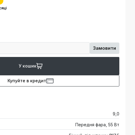
сяці
Замовити
У кошик
Купуйте в кредит
9,0
Передня фара, 55 Вт