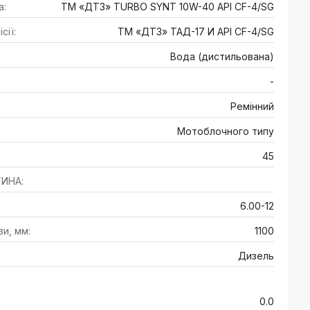
а:
ТМ «ДТЗ» TURBO SYNT 10W-40 API CF-4/SG
сії:
ТМ «ДТЗ» ТАД-17 И API CF-4/SG
Вода (дистильована)
-
Ремінний
Мотоблочного типу
45
ТИНА:
6.00-12
и, мм:
1100
Дизель
0.0