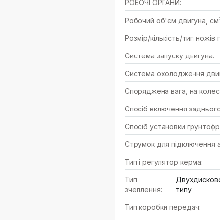
РОБОЧІ ОРГАНИ:
Робочий об'єм двигуна, см³
Розмір/кількість/тип ножів
Система запуску двигуна:
Система охолодження двиг
Споряджена вага, на колеса
Спосіб включення заднього
Спосіб установки грунтофр
Струмок для підключення а
Тип і регулятор керма:
Тип
Двухдисково
зчеплення:
типу
Тип коробки передач: