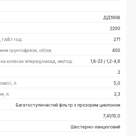
ДД190В
2200
 г/кВт∙год:
271
ння грунтофрези, об/хв:
400
 на колесах вперед/назад, км/год:
1,8-23 / 1,2-4,6
2
місії, л:
5,0
, л:
2,3
Багатоступінчастий фільтр з прозорим циклоном
7,41/10,0
Шестерно-ланцюговий