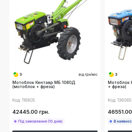
3
від
грн/міс
3
Мотоблок Кентавр МБ 1080Д
Мотоблок 
(мотоблок + фреза)
+ фреза)
Код: 116805
Код: 136065
42445.00 грн.
46551.00
Під замовлення (10 днів)
В наявнос