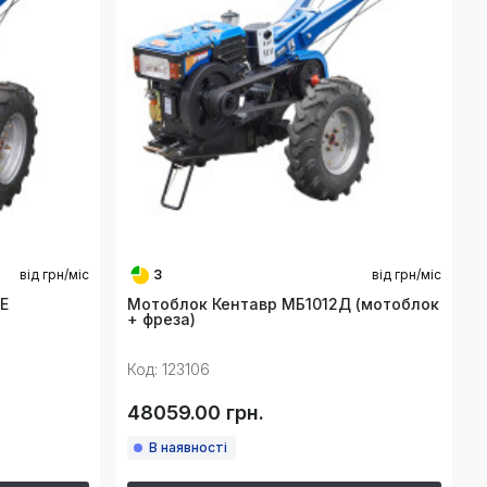
від
грн/міс
3
від
грн/міс
Е
Мотоблок Кентавр МБ1012Д (мотоблок
+ фреза)
Код: 123106
48059.00 грн.
В наявності