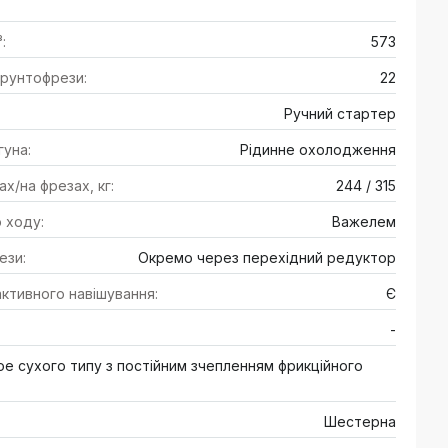
:
573
 грунтофрези:
22
Ручний стартер
уна:
Рідинне охолодження
х/на фрезах, кг:
244 / 315
 ходу:
Важелем
ези:
Окремо через перехідний редуктор
ктивного навішування:
Є
-
е сухого типу з постійним зчепленням фрикційного
Шестерна