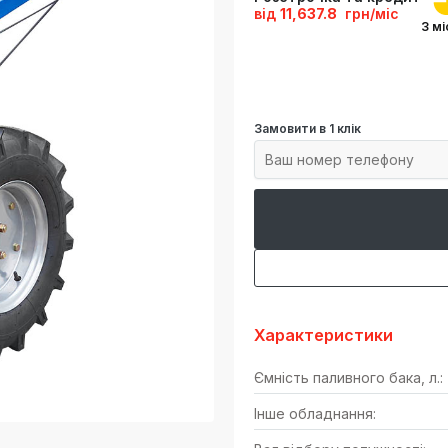
від
11,637.8
грн/міс
3 мі
Замовити в 1 клік
Характеристики
Ємність паливного бака, л.:
Інше обладнання: