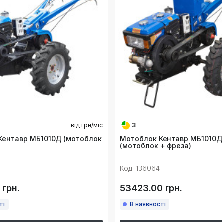
від
грн/міс
3
Кентавр МБ1010Д (мотоблок
Мотоблок Кентавр МБ1010Д
(мотоблок + фреза)
Код: 136064
 грн.
53423.00 грн.
ті
В наявності