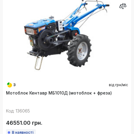
3
від
грн/міс
Мотоблок Кентавр МБ1010Д (мотоблок + фреза)
Код: 136065
46551.00 грн.
В наявності