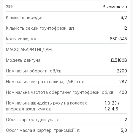
ЗІП:
В комплекті
Кількість передач:
6/2
Кількість секцій грунтофрези, шт:
12
Колія коліс, мм:
650-845
МАСОГАБАРИТНІ ДАНІ:
Модель двигуна:
ДД180В
Номінальні обороти, об/хв:
2200
Номінальна витрата палива, г/кВт∙год:
287
Номінальна частота обертання грунтофрези, об/хв:
400
Номінальна швидкість руху на колесах
1,8-23 /
вперед/назад, км/год:
1,2-4,6
Обсяг картера двигуна, л:
2
Обсяг масла в картері трансмісії, л:
5,0