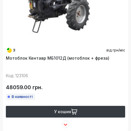
3
від
грн/міс
Мотоблок Кентавр МБ1012Д (мотоблок + фреза)
Код: 123106
48059.00 грн.
В наявності
У кошик