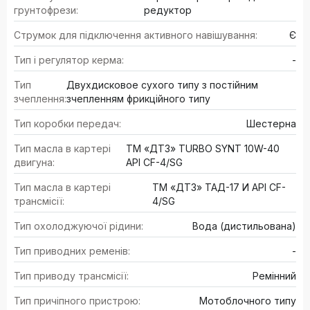
грунтофрези:
редуктор
Струмок для підключення активного навішування:
Є
Тип і регулятор керма:
-
Тип
Двухдисковое сухого типу з постійним
зчеплення:
зчепленням фрикційного типу
Тип коробки передач:
Шестерна
Тип масла в картері
ТМ «ДТЗ» TURBO SYNT 10W-40
двигуна:
API CF-4/SG
Тип масла в картері
ТМ «ДТЗ» ТАД-17 И API CF-
трансмісії:
4/SG
Тип охолоджуючої рідини:
Вода (дистильована)
Тип приводних ременів:
-
Тип приводу трансмісії:
Ремінний
Тип причіпного пристрою:
Мотоблочного типу