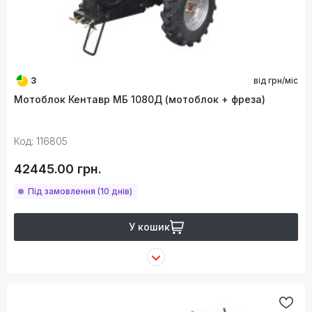
3
від
грн/міс
Мотоблок Кентавр МБ 1080Д (мотоблок + фреза)
Код: 116805
42445.00 грн.
Під замовлення (10 днів)
У кошик