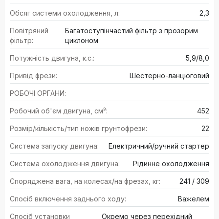
Обсяг системи охолодження, л:
2,3
Повітряний
Багатоступінчастий фільтр з прозорим
фільтр:
циклоном
Потужність двигуна, к.с.:
5,9/8,0
Привід фрези:
Шестерно-ланцюговий
РОБОЧІ ОРГАНИ:
Робочий об'єм двигуна, см³:
452
Розмір/кількість/тип ножів грунтофрези:
22
Система запуску двигуна:
Електричний/ручний стартер
Система охолодження двигуна:
Рідинне охолодження
Споряджена вага, на колесах/на фрезах, кг:
241 / 309
Спосіб включення заднього ходу:
Важелем
Спосіб установки
Окремо через перехідний