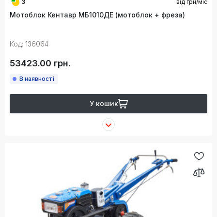
3
від
грн/міс
Мотоблок Кентавр МБ1010ДЕ (мотоблок + фреза)
Код: 136064
53423.00 грн.
В наявності
У кошик