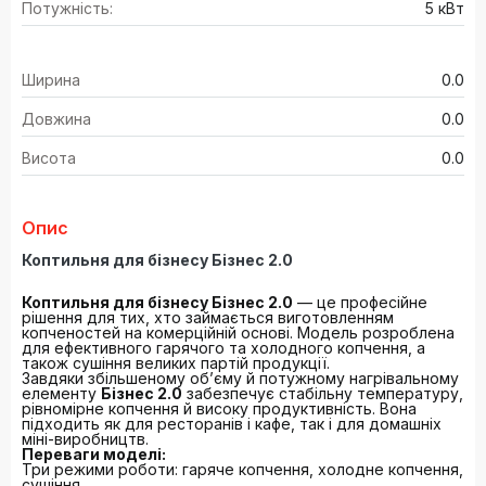
Потужність:
5 кВт
Ширина
0.0
Довжина
0.0
Висота
0.0
Опис
Коптильня для бізнесу Бізнес 2.0
Коптильня для бізнесу Бізнес 2.0
— це професійне
рішення для тих, хто займається виготовленням
копченостей на комерційній основі. Модель розроблена
для ефективного гарячого та холодного копчення, а
також сушіння великих партій продукції.
Завдяки збільшеному об’єму й потужному нагрівальному
елементу
Бізнес 2.0
забезпечує стабільну температуру,
рівномірне копчення й високу продуктивність. Вона
підходить як для ресторанів і кафе, так і для домашніх
міні-виробництв.
Переваги моделі:
Три режими роботи: гаряче копчення, холодне копчення,
сушіння.