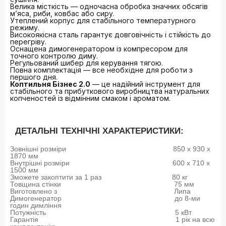
Велика місткість — одночасна обробка значних обсягів
м’яса, риби, ковбас або сиру.
Утеплений корпус для стабільного температурного
режиму.
Високоякісна сталь гарантує довговічність і стійкість до
перегріву.
Оснащена димогенератором із компресором для
точного контролю диму.
Регульований шибер для керування тягою.
Повна комплектація — все необхідне для роботи з
першого дня.
Коптильня Бізнес 2.0
— це надійний інструмент для
стабільного та прибуткового виробництва натуральних
копченостей із відмінним смаком і ароматом.
ДЕТАЛЬНІ ТЕХНІЧНІ ХАРАКТЕРИСТИКИ:
Зовнішні розміри
850 х 930 х
1870 мм
Внутрішні розміри
600 х 710 х
1500 мм
Зможете закоптити за 1 раз
80 кг
Товщина стінки
75 мм
Виготовлено з
Липа
Димогенератор
до 8-ми
годин димління
Потужність
5 кВт
Гарантія
1 рік на всю