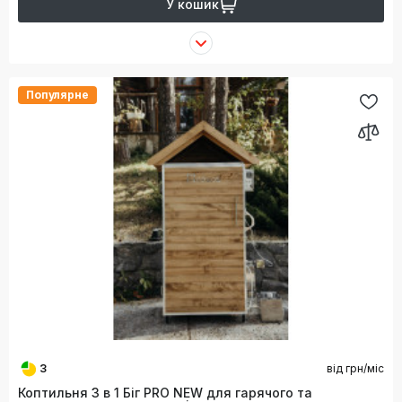
У кошик
Популярне
3
від
грн/міс
Коптильня 3 в 1 Біг PRO NEW для гарячого та