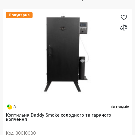
Популярне
3
від
грн/міс
Коптильня Daddy Smoke холодного та гарячого
копчення
Код: 30010080