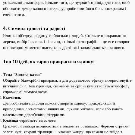
унікальної атмосфери. Більше того, це чудовий привід для того, щоб
обновити декор вашого інтер’єру, зробивши його більш яскравим і
елегантним.
4. Символ єдності та радості
Ялинка об’єднує родину та близьких людей. Спільне прикрашання
дерева, вибір іграшок і гірлянд, спільні фотографії — це все створює
неповторні моменти щастя та радості, які запам’ятаються на довго.
Топ 10 ідей, як гарно прикрасити ялинку:
Тема "Зимова казка"
Обирайте біло-срібні прикраси, а для додаткового ефекту використовуйте
штучний сніг. Білі гірлянди, сніжинки та срібні кулі створять атмосферу
справжньої зимової казки.
Еко-стиль
Для любителів природи можна створити ялинку, прикрасивши її
природними елементами: шишками, сухими квітами, кори або навіть
маленькими дерев’яними фігурками.
Класика червоного та золота
Ці кольори завжди асоціюються з теплом та розкішшю. Червоні стрічки,
золоті кулі, яскраві гірлянди — класика жанру, що ніколи не вийде з