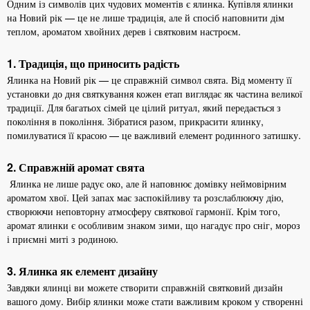
Одним із символів цих чудових моментів є ялинка. Купівля ялинки
на Новий рік — це не лише традиція, але й спосіб наповнити дім
теплом, ароматом хвойних дерев і святковим настроєм.
1. Традиція, що приносить радість
Ялинка на Новий рік — це справжній символ свята. Від моменту її
установки до дня святкування кожен етап виглядає як частина великої
традиції. Для багатьох сімей це цілий ритуал, який передається з
покоління в покоління. Зібратися разом, прикрасити ялинку,
помилуватися її красою — це важливий елемент родинного затишку.
2. Справжній аромат свята
Ялинка не лише радує око, але й наповнює домівку неймовірним
ароматом хвої. Цей запах має заспокійливу та розслаблюючу дію,
створюючи неповторну атмосферу святкової гармонії. Крім того,
аромат ялинки є особливим знаком зими, що нагадує про сніг, мороз
і приємні миті з родиною.
3. Ялинка як елемент дизайну
Завдяки ялинці ви можете створити справжній святковий дизайн
вашого дому. Вибір ялинки може стати важливим кроком у створенні