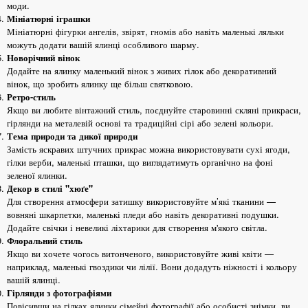
моди.
Мініатюрні іграшки
Мініатюрні фігурки ангелів, звірят, гномів або навіть маленькі ляльки
можуть додати вашій ялинці особливого шарму.
Новорічний вінок
Додайте на ялинку маленький вінок з живих гілок або декоративний
вінок, що зробить ялинку ще більш святковою.
Ретро-стиль
Якщо ви любите вінтажний стиль, поєднуйте старовинні скляні прикраси,
гірлянди на металевій основі та традиційні сірі або зелені кольори.
Тема природи та дикої природи
Замість яскравих штучних прикрас можна використовувати сухі ягоди,
гілки верби, маленькі пташки, що виглядатимуть органічно на фоні
зеленої ялинки.
Декор в стилі "хюґе"
Для створення атмосфери затишку використовуйте м’які тканини —
вовняні шкарпетки, маленькі пледи або навіть декоративні подушки.
Додайте свічки і невеликі ліхтарики для створення м'якого світла.
Флоральний стиль
Якщо ви хочете чогось витонченого, використовуйте живі квіти —
наприклад, маленькі гвоздики чи лілії. Вони додадуть ніжності і кольору
вашій ялинці.
Гірлянди з фотографіями
Повісивши на гілках ялинки сімейні фотографії або особисті знімки, ви